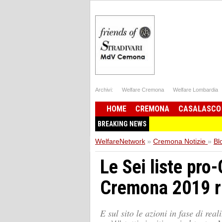
Archivi:
Welfare Cremona
Welfare Lombardia
HOME
CREMONA
CASALASCO
BREAKING NEWS
WelfareNetwork
»
Cremona Notizie
»
Bl
Le Sei liste pro
Cremona 2019 r
E sul sito le azioni in fase di re