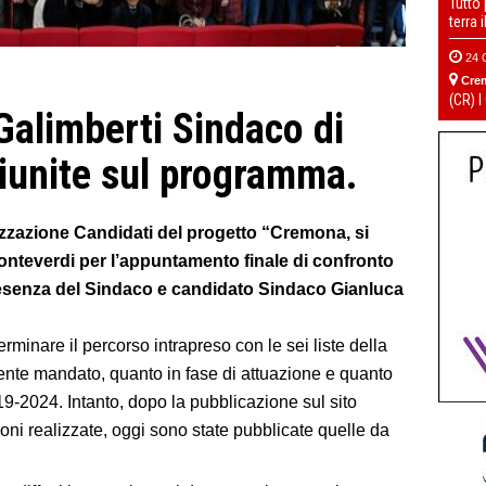
Tutto
terra 
24 
Cre
(CR) I
-Galimberti Sindaco di
iunite sul programma.
alizzazione Candidati del progetto “Cremona, si
o Monteverdi per l’appuntamento finale di confronto
resenza del Sindaco e candidato Sindaco Gianluca
rminare il percorso intrapreso con le sei liste della
sente mandato, quanto in fase di attuazione e quanto
9-2024. Intanto, dopo la pubblicazione sul sito
oni realizzate, oggi sono state pubblicate quelle da