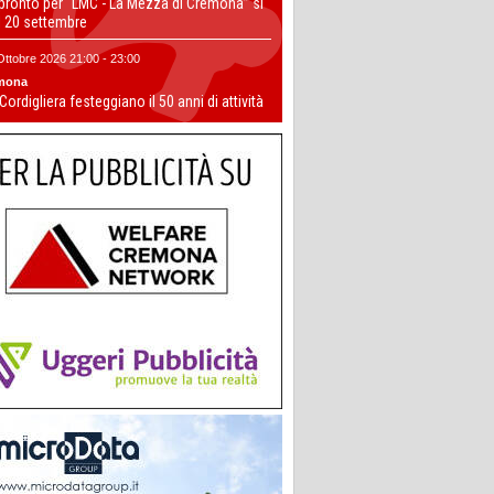
 pronto per “LMC - La Mezza di Cremona” si
il 20 settembre
Ottobre 2026 21:00 - 23:00
mona
 Cordigliera festeggiano il 50 anni di attività