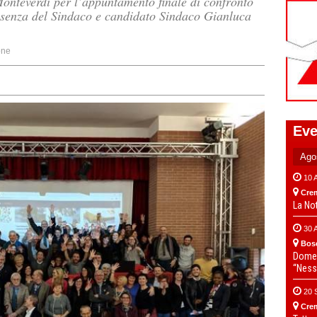
 Monteverdi per l’appuntamento finale di confronto
esenza del Sindaco e candidato Sindaco Gianluca
one
Eve
10 
Cre
La No
30 
Bos
Domen
“Ness
20 
Cre