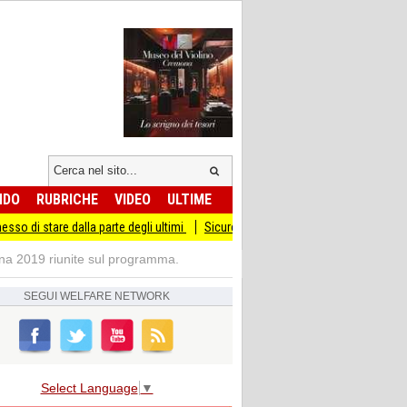
NDO
RUBRICHE
VIDEO
ULTIME
lla parte degli ultimi
Sicurezza I Giovani Democratici ribattono ai Giovani di Fr
ona 2019 riunite sul programma.
SEGUI
WELFARE NETWORK
Select Language
▼