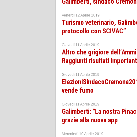
Galimberti, sindaco Cremo
Venerdì 12 Aprile 2019
Turismo veterinario, Galimb
protocollo con SCIVAC”
Giovedì 11 Aprile 2019
Altro che grigiore dell’Ammi
Raggiunti risultati importan
Giovedì 11 Aprile 2019
ElezioniSindacoCremona2019
vende fumo
Giovedì 11 Aprile 2019
Galimberti: “La nostra Pina
grazie alla nuova app
Mercoledì 10 Aprile 2019