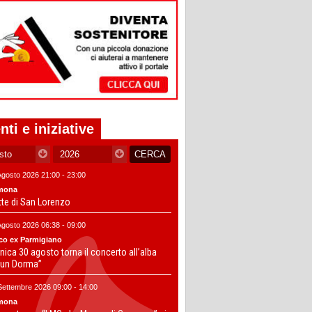
nti e iniziative
Agosto 2026 21:00 - 23:00
mona
tte di San Lorenzo
Agosto 2026 06:38 - 09:00
co ex Parmigiano
ica 30 agosto torna il concerto all’alba
un Dorma”
Settembre 2026 09:00 - 14:00
mona