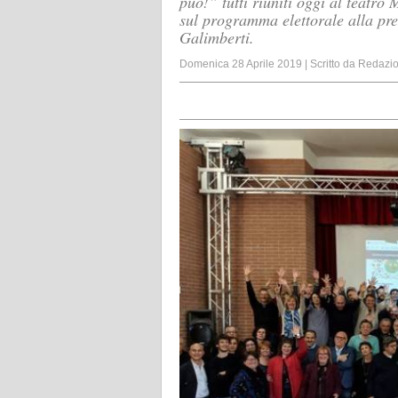
può!” tutti riuniti oggi al teatro
sul programma elettorale alla pr
Galimberti.
Domenica 28 Aprile 2019
|
Scritto da
Redazi