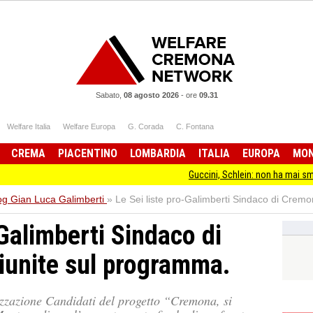
Sabato,
08 agosto 2026
-
ore
09.31
Welfare Italia
Welfare Europa
G. Corada
C. Fontana
CREMA
PIACENTINO
LOMBARDIA
ITALIA
EUROPA
MO
Guccini, Schlein: non ha mai smesso di stare da
og Gian Luca Galimberti
»
Le Sei liste pro-Galimberti Sindaco di Crem
-Galimberti Sindaco di
iunite sul programma.
alizzazione Candidati del progetto “Cremona, si