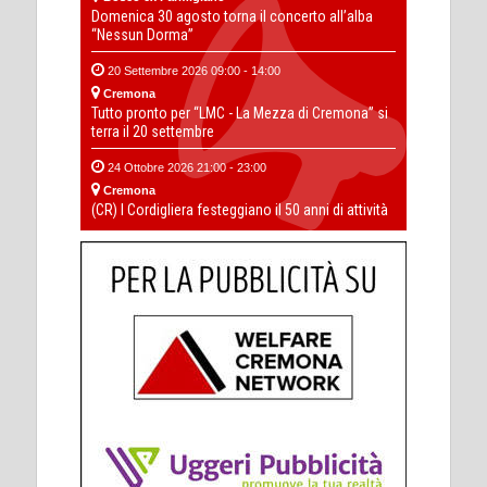
Domenica 30 agosto torna il concerto all’alba
“Nessun Dorma”
20 Settembre 2026 09:00 - 14:00
Cremona
Tutto pronto per “LMC - La Mezza di Cremona” si
terra il 20 settembre
24 Ottobre 2026 21:00 - 23:00
Cremona
(CR) I Cordigliera festeggiano il 50 anni di attività