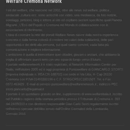
Welfare Cremona Network
I siti del welfare, che nascono nel 2002, oltre alle news sul welfare, politica ,
sindacale ,cultura ecc. sono arricchiti con video, una mediateca, da foto notizie,
sondaggi, petizioni, blog e lettere al sito ed ospitano sezioni specifiche quali Pianeta
Migranti , L'Eco del Popolo e Cremona nel Mondo in collaborazione con le
associazioni di riferimento.
L'idea di costruire la rete dei portali Welfare News nasce dalla nostra esperienza
concreta e dalla ferma volontà di credere nei valori della solidarietà, delle pari
opportunità e dei diritti alla persona, sui quali siamo convinti, vada fatta più
comunicazione e migliore informazione.
L'ambizione è quella di intercettare quei cittadini, giovani o anziani, che abbiamo la
voglia di affrontare questi temi con uno sguardo lungo verso il futuro.
Il portale welfarenetwork.it è stato registrato, al Network Information Center per
l'Italia, nell’ottobre 2005 ed è oggi proprietà di Puntowelfare di GIANCARLO STORTI
[Impresa individuale n. REA CR-188702] con sede in Via Litta, 4- Cap 26100
Cremona con P.IVA 01493300196 e C.F. STRGCR51C10D150T. Tel. e Fax
0372.453429 . E-mail di servizio puntowelfare@welfarenetwork.it ; indirizzo PEC
storti.giancarlo@legalmail.it
Il portale è un quotidiano gratuito on line, supplemento di www.welfareitalia.it ,Iscritto
nel Pubblico registro della stampa periodica presso il Tribunale di Cremona n. 393
dal 24/09/203 e con direttore responsabile Gian Carlo Storti regolarmente iscritto
nell’elenco speciale dell’Albo tenuto dall’Ordine Giornalisti della Lombardia.
Gennaio 2016