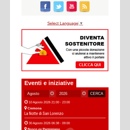
Select Language
▼
Eventi e iniziative
10 Agosto 2026 21:00 - 23:00
Cremona
La Notte di San Lorenzo
30 Agosto 2026 06:38 - 09:00
Bosco ex Parmigiano