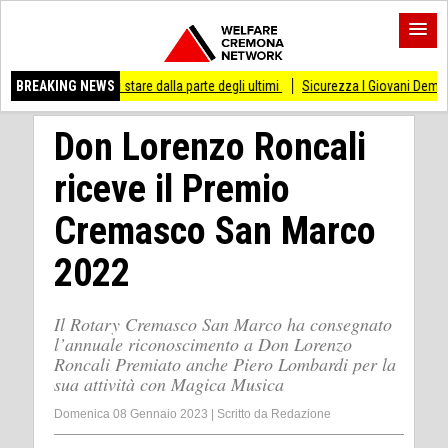
so di stare dalla parte degli ultimi
BREAKING NEWS
Sicurezza I Giovani Democratici ribattono a
Don Lorenzo Roncali
riceve il Premio
Cremasco San Marco
2022
Il Rotary Cremasco San Marco ha consegnato
l’annuale riconoscimento a Don Lorenzo
Roncali Premiato anche Piero Lombardi per la
sua attività con Magica Musica
Domenica 08 Gennaio 2023
|
Scritto da
Redazione