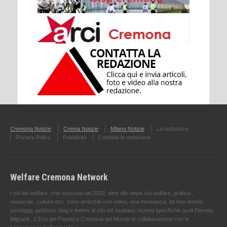
Cremona Notizie
Crema Notizie
Milano Notizie
La redazione
Privacy Policy
Pubblicità
Contatta la redazione
Welfare Cremona Network
I siti del welfare, che nascono nel 2002, oltre alle news sul welfare, politica ,
sindacale ,cultura ecc. sono arricchiti con video, una mediateca, da foto notizie,
sondaggi, petizioni, blog e lettere al sito ed ospitano sezioni specifiche quali Pianeta
Migranti , L'Eco del Popolo e Cremona nel Mondo in collaborazione con le