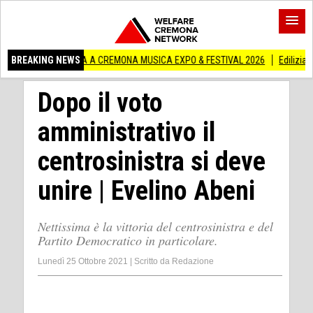
STRA A CREMONA MUSICA EXPO & FESTIVAL 2026
BREAKING NEWS
Edilizia lombarda, CNA: C
Dopo il voto
amministrativo il
centrosinistra si deve
unire | Evelino Abeni
Nettissima è la vittoria del centrosinistra e del
Partito Democratico in particolare.
Lunedì 25 Ottobre 2021
|
Scritto da
Redazione