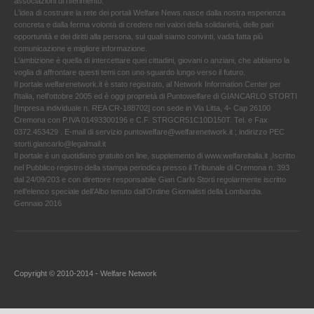
associazioni di riferimento.
L'idea di costruire la rete dei portali Welfare News nasce dalla nostra esperienza
concreta e dalla ferma volontà di credere nei valori della solidarietà, delle pari
opportunità e dei diritti alla persona, sui quali siamo convinti, vada fatta più
comunicazione e migliore informazione.
L'ambizione è quella di intercettare quei cittadini, giovani o anziani, che abbiamo la
voglia di affrontare questi temi con uno sguardo lungo verso il futuro.
Il portale welfarenetwork.it è stato registrato, al Network Information Center per
l'Italia, nell’ottobre 2005 ed è oggi proprietà di Puntowelfare di GIANCARLO STORTI
[Impresa individuale n. REA CR-188702] con sede in Via Litta, 4- Cap 26100
Cremona con P.IVA 01493300196 e C.F. STRGCR51C10D150T. Tel. e Fax
0372.453429 . E-mail di servizio puntowelfare@welfarenetwork.it ; indirizzo PEC
storti.giancarlo@legalmail.it
Il portale è un quotidiano gratuito on line, supplemento di www.welfareitalia.it ,Iscritto
nel Pubblico registro della stampa periodica presso il Tribunale di Cremona n. 393
dal 24/09/203 e con direttore responsabile Gian Carlo Storti regolarmente iscritto
nell’elenco speciale dell’Albo tenuto dall’Ordine Giornalisti della Lombardia.
Gennaio 2016
Copyright © 2010-2014 - Welfare Network