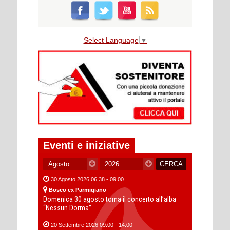
Select Language
▼
Eventi e iniziative
30 Agosto 2026 06:38 - 09:00
Bosco ex Parmigiano
Domenica 30 agosto torna il concerto all’alba
“Nessun Dorma”
20 Settembre 2026 09:00 - 14:00