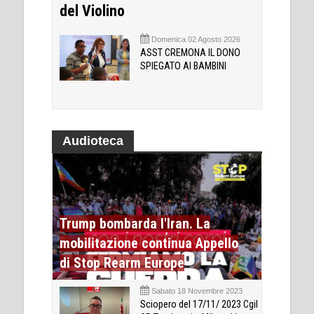
del Violino
Domenica 02 Agosto 2026
ASST CREMONA IL DONO
SPIEGATO AI BAMBINI
Audioteca
Trump bombarda l'Iran. La
mobilitazione continua Appello
di Stop Rearm Europe
Sabato 18 Novembre 2023
Sciopero del 17/11/ 2023 Cgil