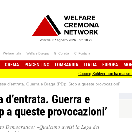
Venerdì,
07 agosto 2026
-
ore
18.22
Welfare Italia
Welfare Europa
G. Corada
C. Fontana
CREMA
PIACENTINO
LOMBARDIA
ITALIA
EUROPA
MO
Guccini, Schlein: non ha mai smesso di stare dall
tassa d’entrata. Guerra e Braga (PD): ‘Stop a queste provocazioni’
sa d’entrata. Guerra e
p a queste provocazioni’
ito Democratico: «Qualcuno avvisi la Lega dei