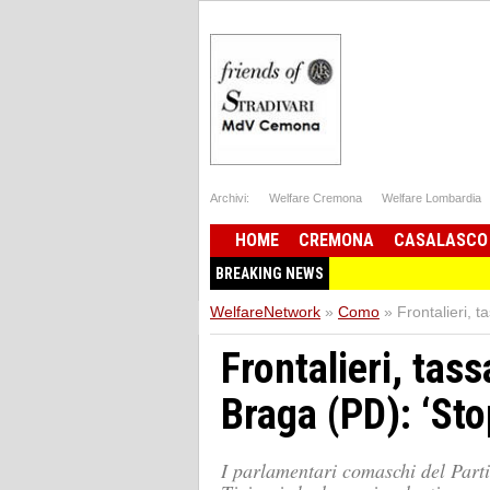
Archivi:
Welfare Cremona
Welfare Lombardia
HOME
CREMONA
CASALASCO
BREAKING NEWS
WelfareNetwork
»
Como
»
Frontalieri, 
Frontalieri, tas
Braga (PD): ‘Sto
I parlamentari comaschi del Part