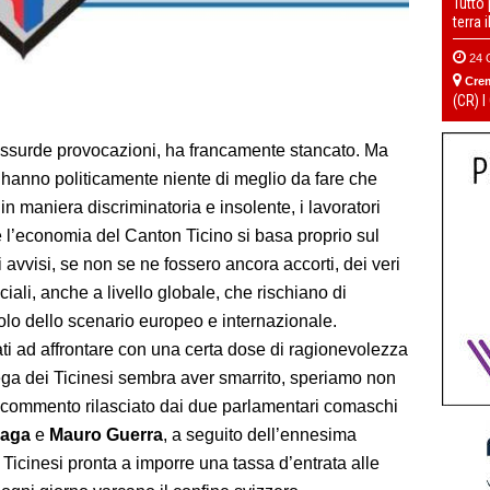
Tutto
terra 
24 
Cre
(CR) I
 assurde provocazioni, ha francamente stancato. Ma
hanno politicamente niente di meglio da fare che
 maniera discriminatoria e insolente, i lavoratori
he l’economia del Canton Ticino si basa proprio sul
 avvisi, se non se ne fossero ancora accorti, dei veri
iali, anche a livello globale, che rischiano di
olo dello scenario europeo e internazionale.
ti ad affrontare con una certa dose di ragionevolezza
ega dei Ticinesi sembra aver smarrito, speriamo non
e commento rilasciato dai due parlamentari comaschi
raga
e
Mauro Guerra
, a seguito dell’ennesima
Ticinesi pronta a imporre una tassa d’entrata alle