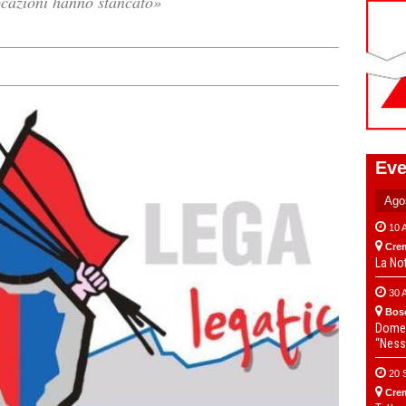
vocazioni hanno stancato»
e
Eve
10 
Cre
La No
30 
Bos
Domen
“Ness
20 
Cre