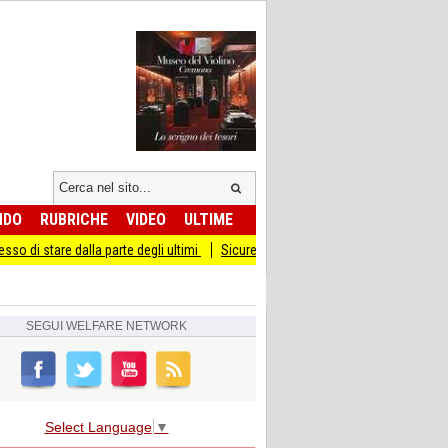
NDO
RUBRICHE
VIDEO
ULTIME
a parte degli ultimi
Sicurezza I Giovani Democratici ribattono ai Giovani di Frat
SEGUI
WELFARE NETWORK
Select Language
▼