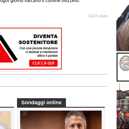
e ogni giorno varcano il confine svizzero.
1623 visite
Sondaggi online