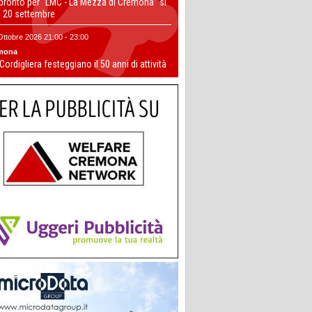
 pronto per “LMC - La Mezza di Cremona” si
il 20 settembre
Ottobre 2026 21:00 - 23:00
mona
 Cordigliera festeggiano il 50 anni di attività