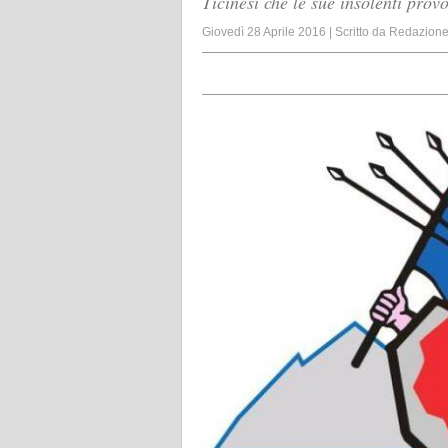
Ticinesi che le sue insolenti pro
Giovedì 28 Aprile 2016
|
Scritto da
Redazion