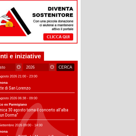
nti e iniziative
Agosto 2026 21:00 - 23:00
mona
tte di San Lorenzo
Agosto 2026 06:38 - 09:00
co ex Parmigiano
ica 30 agosto torna il concerto all’alba
un Dorma”
Settembre 2026 09:00 - 14:00
mona