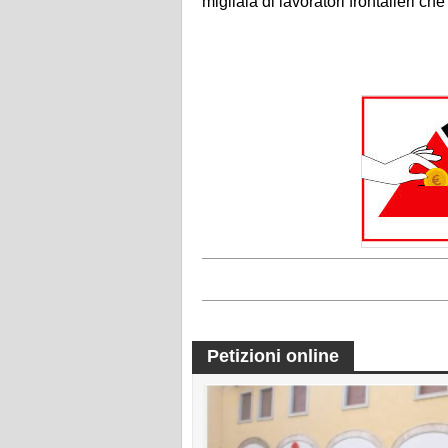
migliaia di lavoratori frontalieri ch
Petizioni online