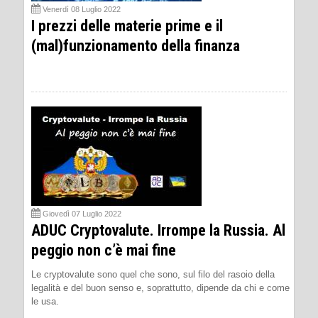
Venerdì 08 Luglio 2022
I prezzi delle materie prime e il
(mal)funzionamento della finanza
Giovedì 07 Luglio 2022
ADUC Cryptovalute. Irrompe la Russia. Al
peggio non c’è mai fine
Le cryptovalute sono quel che sono, sul filo del rasoio della
legalità e del buon senso e, soprattutto, dipende da chi e come
le usa.