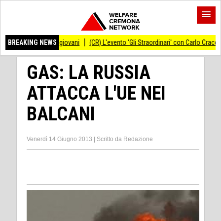
rmagiovani
BREAKING NEWS
(CR) L'evento 'Gli Straordinari' con Carlo Cracco anticipato al 14 
GAS: LA RUSSIA
ATTACCA L'UE NEI
BALCANI
Venerdì 14 Giugno 2013
|
Scritto da
Redazione