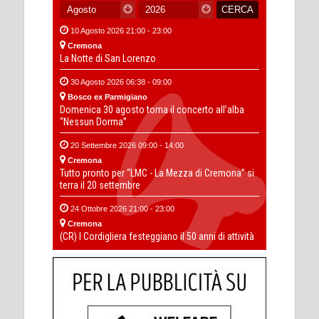
10 Agosto 2026 21:00 - 23:00
Cremona
La Notte di San Lorenzo
30 Agosto 2026 06:38 - 09:00
Bosco ex Parmigiano
Domenica 30 agosto torna il concerto all’alba
“Nessun Dorma”
20 Settembre 2026 09:00 - 14:00
Cremona
Tutto pronto per “LMC - La Mezza di Cremona” si
terra il 20 settembre
24 Ottobre 2026 21:00 - 23:00
Cremona
(CR) I Cordigliera festeggiano il 50 anni di attività