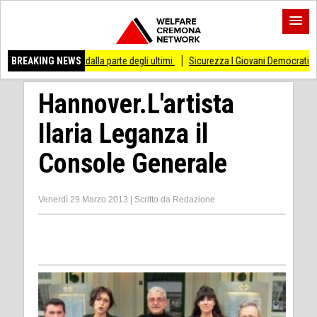
 stare dalla parte degli ultimi
BREAKING NEWS
Sicurezza I Giovani Democratici ribattono ai Giov
Hannover.L'artista
Ilaria Leganza il
Console Generale
Venerdì 29 Marzo 2013
|
Scritto da
Redazione