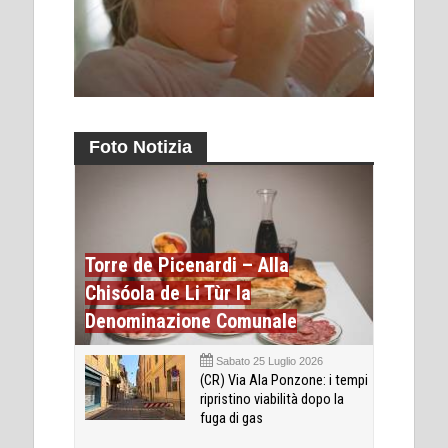
Foto Notizia
Torre de Picenardi – Alla
Chisóola de Li Tùr la
Denominazione Comunale
Sabato 25 Luglio 2026
(CR) Via Ala Ponzone: i tempi
ripristino viabilità dopo la
fuga di gas