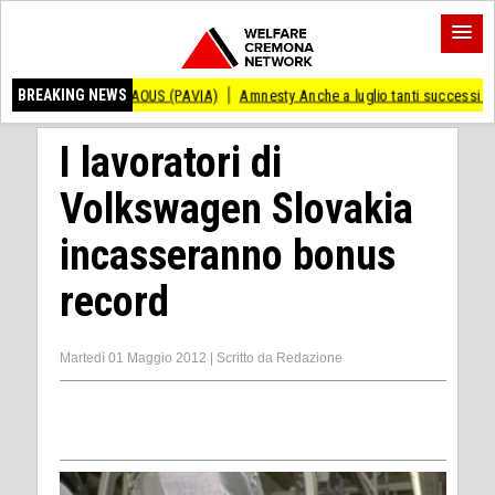
 ANDRAOUS (PAVIA)
BREAKING NEWS
Amnesty Anche a luglio tanti successi ed ingiustizie
I lavoratori di
Volkswagen Slovakia
incasseranno bonus
record
Martedì 01 Maggio 2012
|
Scritto da
Redazione