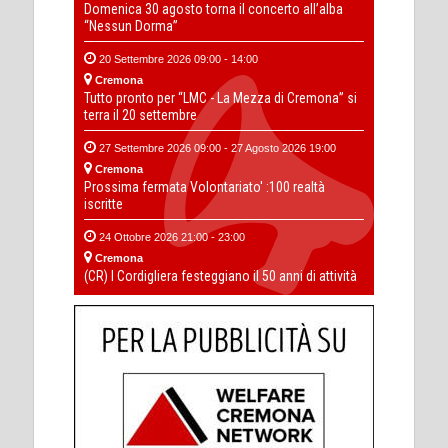
Domenica 30 agosto torna il concerto all’alba
“Nessun Dorma”
20 Settembre 2026 09:00 - 14:00
Cremona
Tutto pronto per “LMC - La Mezza di Cremona” si
terra il 20 settembre
27 Settembre 2026 09:00 - 27 Agosto 2026 19:00
Cremona
Prossima fermata Volontariato' :100 realtà
iscritte
24 Ottobre 2026 21:00 - 23:00
Cremona
(CR) I Cordigliera festeggiano il 50 anni di attività