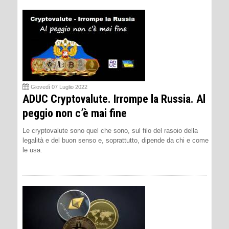
Giovedì 07 Luglio 2022
ADUC Cryptovalute. Irrompe la Russia. Al
peggio non c’è mai fine
Le cryptovalute sono quel che sono, sul filo del rasoio della
legalità e del buon senso e, soprattutto, dipende da chi e come
le usa.