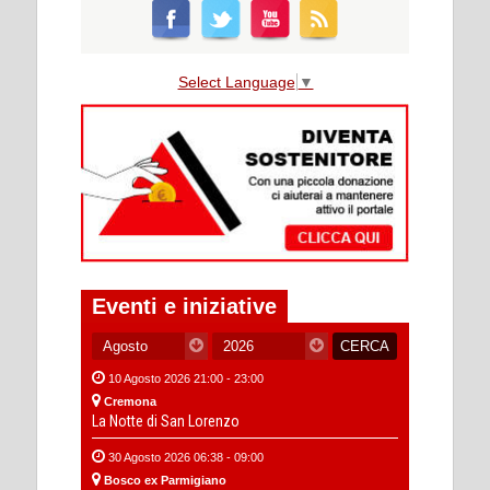
Select Language
▼
Eventi e iniziative
10 Agosto 2026 21:00 - 23:00
Cremona
La Notte di San Lorenzo
30 Agosto 2026 06:38 - 09:00
Bosco ex Parmigiano