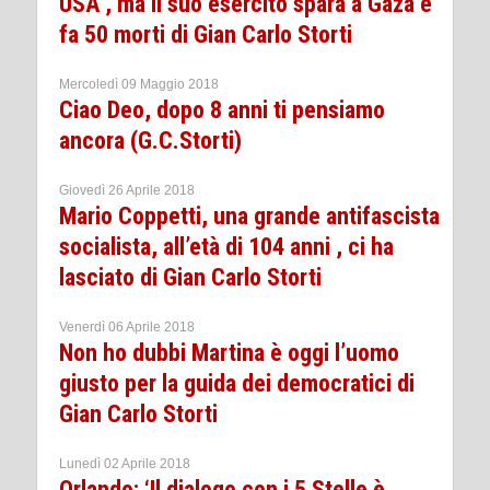
USA , ma il suo esercito spara a Gaza e
fa 50 morti di Gian Carlo Storti
Mercoledì 09 Maggio 2018
Ciao Deo, dopo 8 anni ti pensiamo
ancora (G.C.Storti)
Giovedì 26 Aprile 2018
Mario Coppetti, una grande antifascista
socialista, all’età di 104 anni , ci ha
lasciato di Gian Carlo Storti
Venerdì 06 Aprile 2018
Non ho dubbi Martina è oggi l’uomo
giusto per la guida dei democratici di
Gian Carlo Storti
Lunedì 02 Aprile 2018
Orlando: ‘Il dialogo con i 5 Stelle è