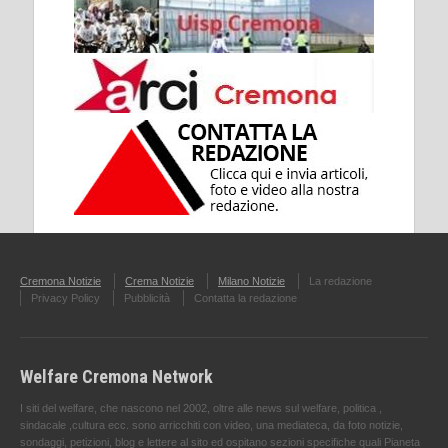
Cremona Notizie
Crema Notizie
Milano Notizie
La redazione
Privacy Policy
Pubblicità
Contatta la redazione
Welfare Cremona Network
I siti del welfare, che nascono nel 2002, oltre alle news sul welfare, politica ,
sindacale ,cultura ecc. sono arricchiti con video, una mediateca, da foto notizie,
sondaggi, petizioni, blog e lettere al sito ed ospitano sezioni specifiche quali Pianeta