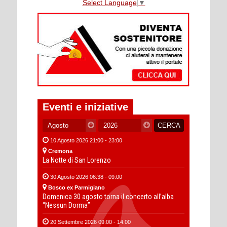
Select Language
▼
Eventi e iniziative
10 Agosto 2026 21:00 - 23:00
Cremona
La Notte di San Lorenzo
30 Agosto 2026 06:38 - 09:00
Bosco ex Parmigiano
Domenica 30 agosto torna il concerto all’alba
“Nessun Dorma”
20 Settembre 2026 09:00 - 14:00