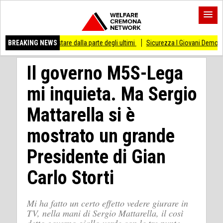
di stare dalla parte degli ultimi
BREAKING NEWS
Sicurezza I Giovani Democratici ribattono ai Gi
Il governo M5S-Lega
mi inquieta. Ma Sergio
Mattarella si è
mostrato un grande
Presidente di Gian
Carlo Storti
Mi ha fatto un certo effetto vedere giurare in
TV, nella mani di Sergio Mattarella, il così