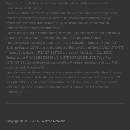
Migranti , L'Eco del Popolo e Cremona nel Mondo in collaborazione con le
associazioni di riferimento.
L'idea di costruire la rete dei portali Welfare News nasce dalla nostra esperienza
concreta e dalla ferma volontà di credere nei valori della solidarietà, delle pari
opportunità e dei diritti alla persona, sui quali siamo convinti, vada fatta più
comunicazione e migliore informazione.
L'ambizione è quella di intercettare quei cittadini, giovani o anziani, che abbiamo la
voglia di affrontare questi temi con uno sguardo lungo verso il futuro.
Il portale welfarenetwork.it è stato registrato, al Network Information Center per
l'Italia, nell’ottobre 2005 ed è oggi proprietà di Puntowelfare di GIANCARLO STORTI
[Impresa individuale n. REA CR-188702] con sede in Via Litta, 4- Cap 26100
Cremona con P.IVA 01493300196 e C.F. STRGCR51C10D150T. Tel. e Fax
0372.453429 . E-mail di servizio puntowelfare@welfarenetwork.it ; indirizzo PEC
storti.giancarlo@legalmail.it
Il portale è un quotidiano gratuito on line, supplemento di www.welfareitalia.it ,Iscritto
nel Pubblico registro della stampa periodica presso il Tribunale di Cremona n. 393
dal 24/09/203 e con direttore responsabile Gian Carlo Storti regolarmente iscritto
nell’elenco speciale dell’Albo tenuto dall’Ordine Giornalisti della Lombardia.
Gennaio 2016
Copyright © 2010-2014 - Welfare Network