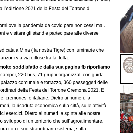
l’edizione 2021 della Festa del Torrone di
orni ove la pandemia da covid pare non cessi mai.
ni e visitare gli stand e partecipare alle diverse
dedicata a Mina ( la nostra Tigre) con luminarie che
zoni via via diffuse fra la folla.
molto soddisfatto e dalla sua pagina fb riportiamo
3 camper, 220 bus, 71 gruppi organizzati con guida
i, palazzo comunale e torrazzo, 360 passeggeri delle
aordinari della Festa del Torrone Cremona 2021. E
e, cremonesi e italiane. Dietro ai numeri, la
eri, la ricaduta economica sulla città, sulle attività
ci esercizi. Dietro ai numeri la spinta alle nostre
lo sviluppo di un territorio che sull’agroalimentare,
ura con il suo straordinario sistema, sulla