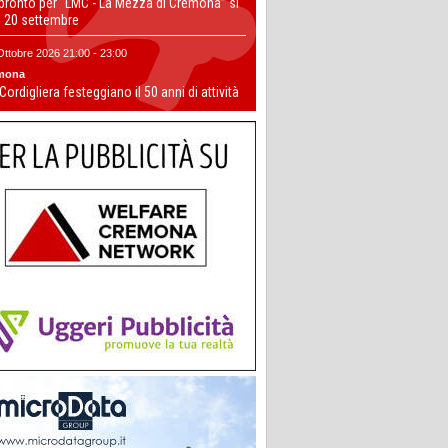
 pronto per “LMC - La Mezza di Cremona” si
il 20 settembre
Ottobre 2026 21:00 - 23:00
mona
 Cordigliera festeggiano il 50 anni di attività