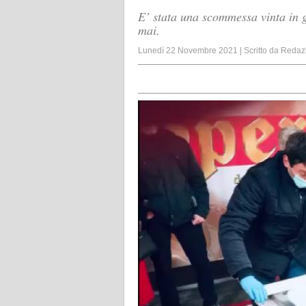
E’ stata una scommessa vinta in 
mai.
Lunedì 22 Novembre 2021
|
Scritto da
Redaz