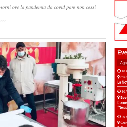
giorni ove la pandemia da covid pare non cessi
ione
Eve
10 
Cre
La No
30 
Bos
Domen
“Ness
20 
Cre