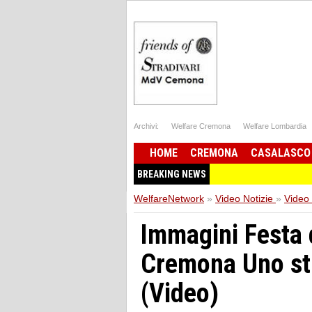
Archivi:
Welfare Cremona
Welfare Lombardia
HOME
CREMONA
CASALASCO
BREAKING NEWS
WelfareNetwork
»
Video Notizie
»
Video
Immagini Festa 
Cremona Uno st
(Video)