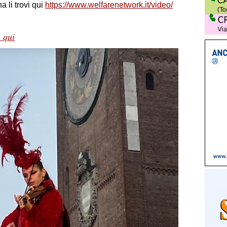
a li trovi qui
https://www.welfarenetwork.it/video/
a qui