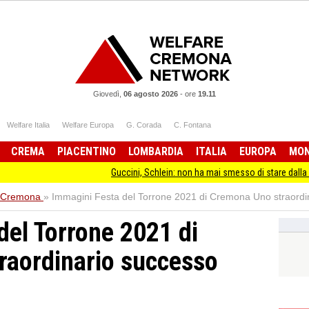
Giovedì,
06 agosto 2026
-
ore
19.11
Welfare Italia
Welfare Europa
G. Corada
C. Fontana
CREMA
PIACENTINO
LOMBARDIA
ITALIA
EUROPA
MO
Guccini, Schlein: non ha mai smesso di stare dalla parte degli ulti
 Cremona
»
Immagini Festa del Torrone 2021 di Cremona Uno straordi
del Torrone 2021 di
raordinario successo