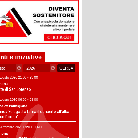
nti e iniziative
Agosto 2026 21:00 - 23:00
mona
tte di San Lorenzo
Agosto 2026 06:38 - 09:00
co ex Parmigiano
ica 30 agosto torna il concerto all’alba
un Dorma”
Settembre 2026 09:00 - 14:00
mona