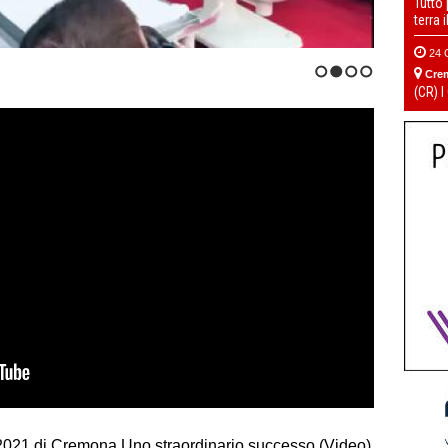
Tutto
terra 
24 
Cre
1
2
3
4
(CR) I
2021 di Cremona Uno straordinario successo (Video)