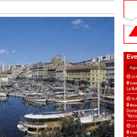
Eve
10 
Cre
La No
30 
Bos
Domen
“Ness
20 
Cre