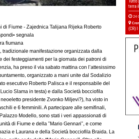
Tutto
terra 
24 
Cre
ni di Fiume - Zajednica Talijana Rijeka Roberto
(CR) I
ispondi• segnala
ura fiumana
, tradizionale manifestazione organizzata dalla
e dei festeggiamenti per la giornata dei patroni di
zia, ha preso il via sabato mattina con l’attesissimo
ppuntamento, organizzato a mani unite dal Sodalizio
ato esecutivo Roberto Palisca e il responsabile del
e Lucio Slama in testa) e dalla Società bocciofila
neoeletto presidente Zvonko Miljevi?), ha visto in
hili e 6 femminili. A partecipare alle semifinali,
 Palazzo Modello, sono stati i veri appassionati di
unità di Fiume e della "Mario Gennari", e come
bbazia e Laurana e della Società bocciofila Braida. La