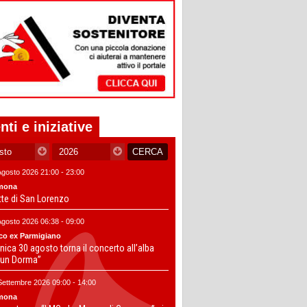
nti e iniziative
Agosto 2026 21:00 - 23:00
mona
tte di San Lorenzo
Agosto 2026 06:38 - 09:00
co ex Parmigiano
ica 30 agosto torna il concerto all’alba
un Dorma”
Settembre 2026 09:00 - 14:00
mona