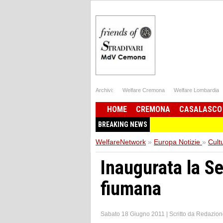
Archivi:
Welfare Cremona
Welfare Lombardia
HOME
CREMONA
CASALASCO
BREAKING NEWS
WelfareNetwork
»
Europa Notizie
»
Cult
Inaugurata la Se
fiumana
Sabato 18 Giugno 2011
|
Scritto da
Redazion