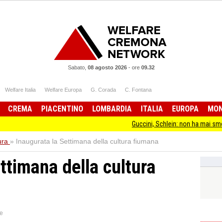
Sabato,
08 agosto 2026
-
ore
09.32
Welfare Italia
Welfare Europa
G. Corada
C. Fontana
CREMA
PIACENTINO
LOMBARDIA
ITALIA
EUROPA
MO
Guccini, Schlein: non ha mai smesso di stare dal
ura
»
Inaugurata la Settimana della cultura fiumana
ttimana della cultura
e