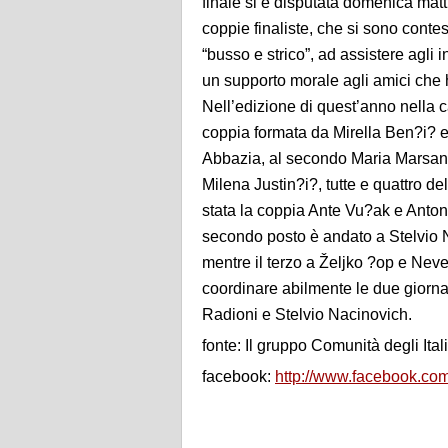
finale si è disputata domenica matt
coppie finaliste, che si sono cont
“busso e strico”, ad assistere agli in
un supporto morale agli amici che h
Nell’edizione di quest’anno nella c
coppia formata da Mirella Ben?i? e
Abbazia, al secondo Maria Marsani
Milena Justin?i?, tutte e quattro de
stata la coppia Ante Vu?ak e Anton 
secondo posto è andato a Stelvio 
mentre il terzo a Željko ?op e Neve
coordinare abilmente le due giornat
Radioni e Stelvio Nacinovich.
fonte: Il gruppo Comunità degli Ita
facebook:
http://www.facebook.c