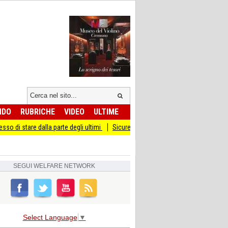
NDO
RUBRICHE
VIDEO
ULTIME
la parte degli ultimi
Sicurezza I Giovani Democratici ribattono ai Giovani di Fra
SEGUI
WELFARE NETWORK
Select Language
▼