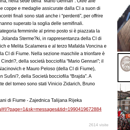
ina, nella sede della “Mario Gennari”. Oltre alle
ese coppe e medaglie assicurate dalla CI a suon di
contri finali sono stati anche i “perdenti”, per offrire
anno superato la soglia delle semifinali.
ategoria femminile al primo posto si è piazzata la
 Jolanda Sterme?ki, in rappresentanza della CI di
ch e Melita Scalamera e al terzo Mafalda Voncina e
lla CI di Fiume. Nella sezione maschile a trionfare è
Cindri?, della società bocciofila “Mario Gennari”; il
Nacinovich e Mauro Peloso (della CI di Fiume),
n Sušni?, della Società bocciofila “Brajda”. A
e del torneo sono stati Vinicio Zidarich, Bruno
liani di Fiume - Zajednica Talijana Rijeka
om/#!/?page=1&sk=messages&tid=1990419672884
2614 visite