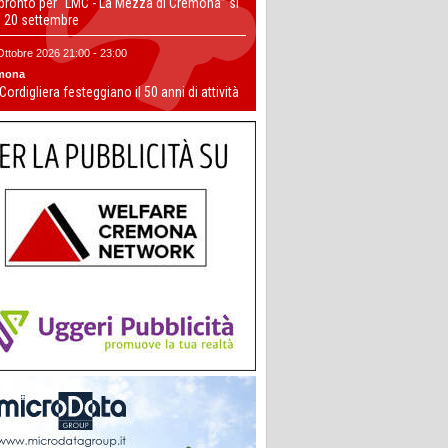
 pronto per “LMC - La Mezza di Cremona” si
il 20 settembre
Ottobre 2026 21:00 - 23:00
mona
 Cordigliera festeggiano il 50 anni di attività