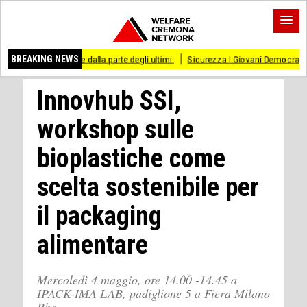
re dalla parte degli ultimi
BREAKING NEWS
Sicurezza I Giovani Democratici ribattono ai Giovani 
Innovhub SSI,
workshop sulle
bioplastiche come
scelta sostenibile per
il packaging
alimentare
Mercoledì 4 maggio, ore 14.00 -14.45 a
IPACK-IMA LAB, padiglione 5 a Fiera Milano