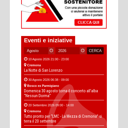
Eventi e iniziative
10 Agosto 2026 21:00 - 23:00
Cremona
La Notte di San Lorenzo
30 Agosto 2026 06:38 - 09:00
Bosco ex Parmigiano
Domenica 30 agosto torna il concerto all’alba
“Nessun Dorma”
20 Settembre 2026 09:00 - 14:00
Cremona
Tutto pronto per “LMC - La Mezza di Cremona” si
terra il 20 settembre