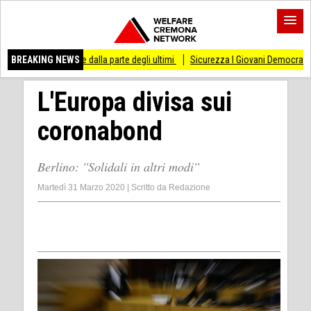
stare dalla parte degli ultimi
BREAKING NEWS
Sicurezza I Giovani Democratici ribattono ai Giov
L'Europa divisa sui
coronabond
Berlino: ''Solidali in altri modi''
Martedì 31 Marzo 2020
|
Scritto da
Redazione