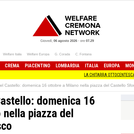
Giovedì,
06 agosto 2026
-
ore
07.29
Welfare Italia
Welfare Europa
G. Corada
C. Fontana
CREMA
PIACENTINO
LOMBARDIA
ITALIA
EUROPA
MO
LA CHITARRA OTTOCENTESCA IN MOSTR
nel Castello: domenica 16 ottobre a Milano nella piazza del Castello Sf
Castello: domenica 16
 nella piazza del
sco