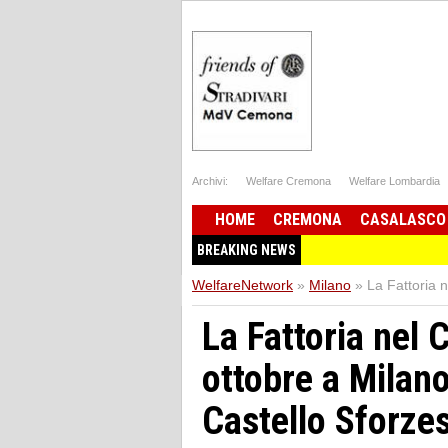
Archivi:
Welfare Cremona
Welfare Lombardia
HOME
CREMONA
CASALASCO
BREAKING NEWS
WelfareNetwork
»
Milano
»
La Fattoria 
La Fattoria nel 
ottobre a Milano
Castello Sforze