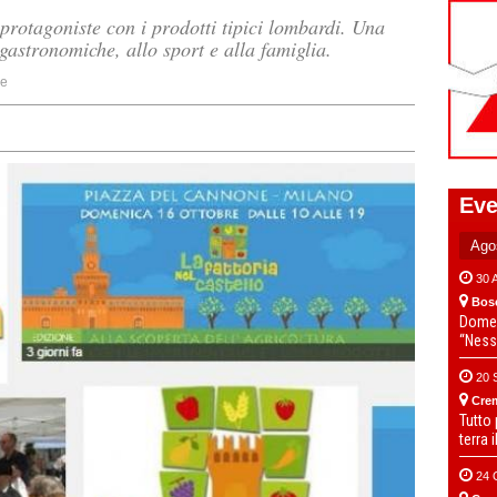
protagoniste con i prodotti tipici lombardi. Una
gastronomiche, allo sport e alla famiglia.
ne
Eve
30 
Bos
Domen
“Ness
20 
Cre
Tutto
terra 
24 