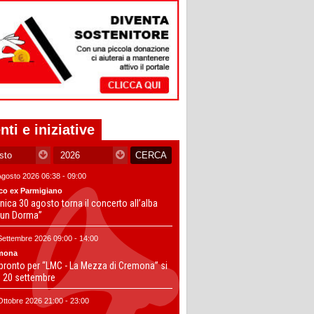
nti e iniziative
Agosto 2026 06:38 - 09:00
co ex Parmigiano
ica 30 agosto torna il concerto all’alba
un Dorma”
Settembre 2026 09:00 - 14:00
mona
 pronto per “LMC - La Mezza di Cremona” si
il 20 settembre
Ottobre 2026 21:00 - 23:00