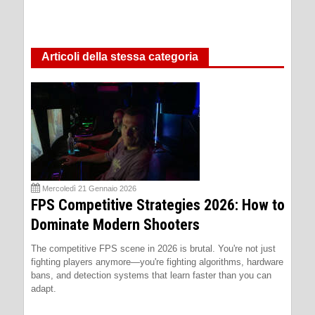
Articoli della stessa categoria
Mercoledì 21 Gennaio 2026
FPS Competitive Strategies 2026: How to
Dominate Modern Shooters
The competitive FPS scene in 2026 is brutal. You're not just
fighting players anymore—you're fighting algorithms, hardware
bans, and detection systems that learn faster than you can
adapt.