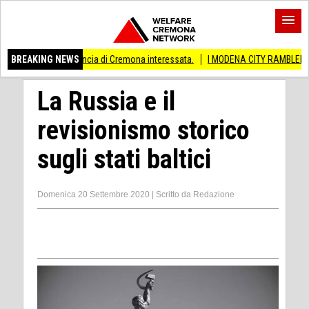
provincia di Cremona interessata.
BREAKING NEWS
I MODENA CITY RAMBLERS ARRIVANO A C
La Russia e il
revisionismo storico
sugli stati baltici
Domenica 20 Settembre 2020
|
Scritto da
Redazione