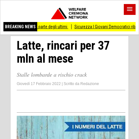
lla parte degli ultimi
BREAKING NEWS
Sicurezza I Giovani Democratici ribattono ai Giovani di Fra
Latte, rincari per 37
mln al mese
Stalle lombarde a rischio crack
Giovedì 17 Febbraio 2022
|
Scritto da
Redazione