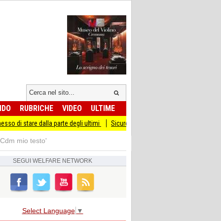
NDO
RUBRICHE
VIDEO
ULTIME
 dalla parte degli ultimi
Sicurezza I Giovani Democratici ribattono ai Giovani di
l Cdm mio testo'
SEGUI
WELFARE NETWORK
Select Language
▼