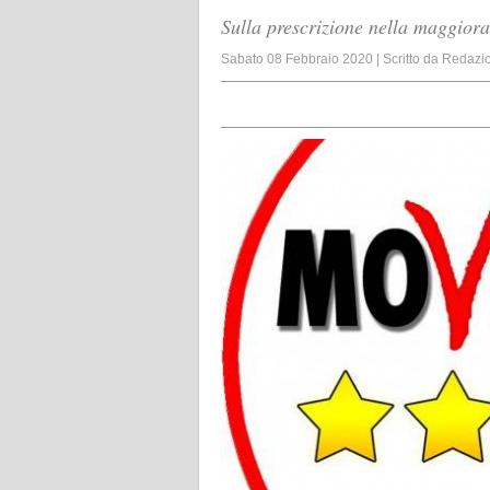
Sulla prescrizione nella maggiora
Sabato 08 Febbraio 2020
|
Scritto da
Redazi