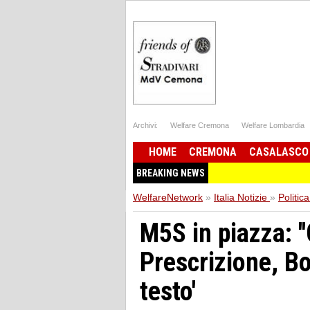
Archivi:
Welfare Cremona
Welfare Lombardia
HOME
CREMONA
CASALASCO
BREAKING NEWS
WelfareNetwork
»
Italia Notizie
»
Politica
M5S in piazza: '
Prescrizione, B
testo'