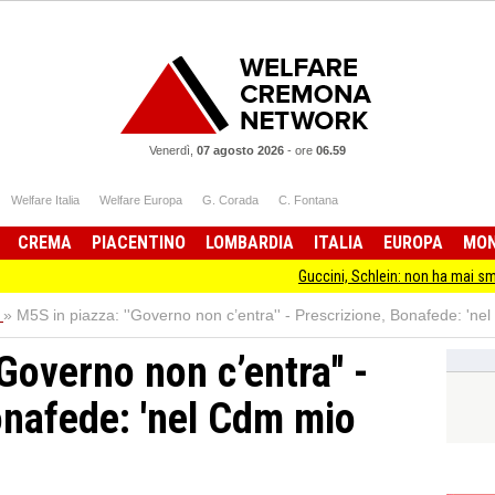
Venerdì,
07 agosto 2026
-
ore
06.59
Welfare Italia
Welfare Europa
G. Corada
C. Fontana
CREMA
PIACENTINO
LOMBARDIA
ITALIA
EUROPA
MO
Guccini, Schlein: non ha mai smesso di stare
»
M5S in piazza: ''Governo non c’entra'' - Prescrizione, Bonafede: 'ne
'Governo non c’entra'' -
onafede: 'nel Cdm mio