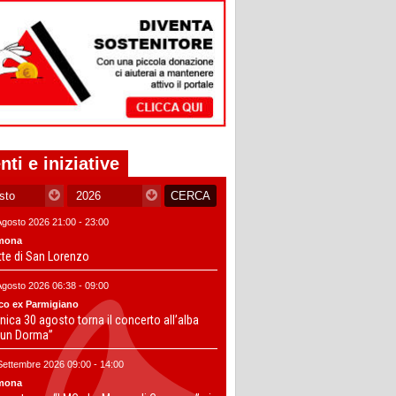
nti e iniziative
Agosto 2026 21:00 - 23:00
mona
tte di San Lorenzo
Agosto 2026 06:38 - 09:00
co ex Parmigiano
ica 30 agosto torna il concerto all’alba
un Dorma”
Settembre 2026 09:00 - 14:00
mona