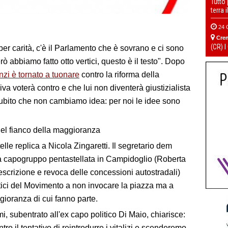
Tutto
terra 
24 
Cre
(CR) I
per carità, c'è il Parlamento che è sovrano e ci sono
ò abbiamo fatto otto vertici, questo è il testo". Dopo
zi è tornato a tuonare
contro la riforma della
va voterà contro e che lui non diventerà giustizialista
subito che non cambiamo idea: per noi le idee sono
nel fianco della maggioranza
lle replica a Nicola Zingaretti. Il segretario dem
la capogruppo pentastellata in Campidoglio (Roberta
escrizione e revoca delle concessioni autostradali)
rtici del Movimento a non invocare la piazza ma a
gioranza di cui fanno parte.
i, subentrato all'ex capo politico Di Maio, chiarisce:
tro il tentativo di reintrodurre i vitalizi e scenderemo