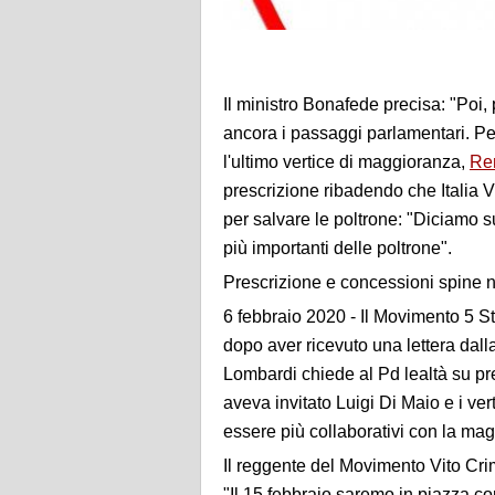
Il ministro Bonafede precisa: "Poi, 
ancora i passaggi parlamentari. Per
l'ultimo vertice di maggioranza,
Ren
prescrizione ribadendo che Italia Vi
per salvare le poltrone: "Diciamo 
più importanti delle poltrone".
Prescrizione e concessioni spine 
6 febbraio 2020 - Il Movimento 5 Ste
dopo aver ricevuto una lettera dal
Lombardi chiede al Pd lealtà su pr
aveva invitato Luigi Di Maio e i ve
essere più collaborativi con la mag
Il reggente del Movimento Vito Crim
"Il 15 febbraio saremo in piazza con