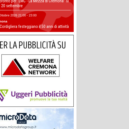
 pronto per “LMC - La Mezza di Cremona” si
il 20 settembre
Ottobre 2026 21:00 - 23:00
mona
 Cordigliera festeggiano il 50 anni di attività