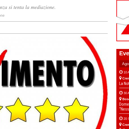
nza si tenta la mediazione.
one
Eve
10 
Cre
La No
30 
Bos
Domen
“Ness
20 
Cre