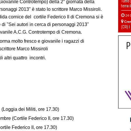
Tutto
iovanile Controtempo) della 2° giornata della
terra 
sonaggi 2013" è stato lo scrittore Marco Missiroli.
24 
da cornice del cortile Federico II di Cremona si è
Cre
ne di "Sei autori in cerca di personaggi 2013"
(CR) I
ovanile A.C.G. Controtempo di Cremona.
rma molto fresco e giovanile i ragazzi di
crittore Marco Missiroli
altri quattro incontri.
Loggia dei Militi, ore 17.30)
bre (Cortile Federico II, ore 17.30)
rtile Federico II, ore 17.30)