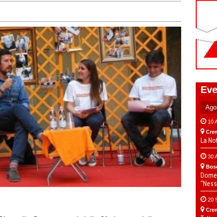
Eve
10 
Cre
La No
30 
Bos
Domen
“Ness
20 
Cre