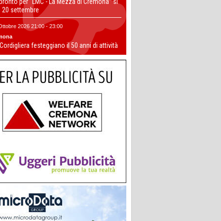
 pronto per “LMC - La Mezza di Cremona” si
il 20 settembre
Ottobre 2026 21:00 - 23:00
mona
 Cordigliera festeggiano il 50 anni di attività