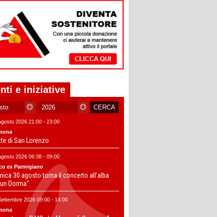
nti e iniziative
Agosto 2026 21:00 - 23:00
mona
tte di San Lorenzo
Agosto 2026 06:38 - 09:00
co ex Parmigiano
ica 30 agosto torna il concerto all’alba
un Dorma”
Settembre 2026 09:00 - 14:00
mona