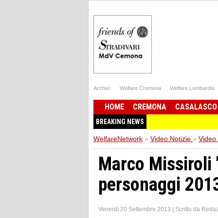
Archivi:
Welfare Cremona
Welfare Lombardia
HOME
CREMONA
CASALASCO
BREAKING NEWS
WelfareNetwork
»
Video Notizie
»
Video
Marco Missiroli 
personaggi 2013
Venerdì 20 Settembre 2013
|
Scritto da
Redaz