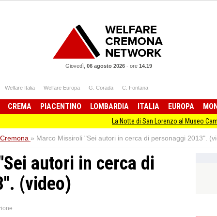
Giovedì,
06 agosto 2026
-
ore
14.19
Welfare Italia
Welfare Europa
G. Corada
C. Fontana
CREMA
PIACENTINO
LOMBARDIA
ITALIA
EUROPA
MO
La Notte di San Lorenzo al Museo Cambonino t
 Cremona
»
Marco Missiroli "Sei autori in cerca di personaggi 2013". (v
"Sei autori in cerca di
". (video)
ione