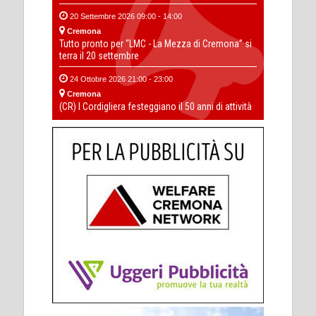
20 Settembre 2026 09:00 - 14:00
Cremona
Tutto pronto per “LMC - La Mezza di Cremona” si
terra il 20 settembre
24 Ottobre 2026 21:00 - 23:00
Cremona
(CR) I Cordigliera festeggiano il 50 anni di attività