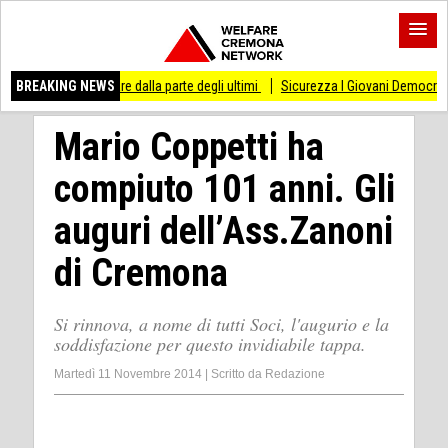
re dalla parte degli ultimi
BREAKING NEWS
Sicurezza I Giovani Democratici ribattono ai Giovani 
Mario Coppetti ha
compiuto 101 anni. Gli
auguri dell’Ass.Zanoni
di Cremona
Si rinnova, a nome di tutti Soci, l'augurio e la
soddisfazione per questo invidiabile tappa.
Martedì 11 Novembre 2014
|
Scritto da
Redazione