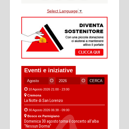
Select Language
▼
Eventi e iniziative
10 Agosto 2026 21:00 - 23:00
Cremona
La Notte di San Lorenzo
30 Agosto 2026 06:38 - 09:00
Bosco ex Parmigiano
Domenica 30 agosto torna il concerto all’alba
“Nessun Dorma”