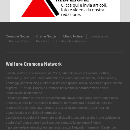
Cremona Notizie
Crema Notizie
Milano Notizie
La redazione
Privacy Policy
Pubblicità
Contatta la redazione
Welfare Cremona Network
I siti del welfare, che nascono nel 2002, oltre alle news sul welfare, politica ,
sindacale ,cultura ecc. sono arricchiti con video, una mediateca, da foto notizie,
sondaggi, petizioni, blog e lettere al sito ed ospitano sezioni specifiche quali Pianeta
Migranti , L'Eco del Popolo e Cremona nel Mondo in collaborazione con le
associazioni di riferimento.
L'idea di costruire la rete dei portali Welfare News nasce dalla nostra esperienza
concreta e dalla ferma volontà di credere nei valori della solidarietà, delle pari
opportunità e dei diritti alla persona, sui quali siamo convinti, vada fatta più
comunicazione e migliore informazione.
L'ambizione è quella di intercettare quei cittadini, giovani o anziani, che abbiamo la
voglia di affrontare questi temi con uno sguardo lungo verso il futuro.
Il portale welfarenetwork.it è stato registrato, al Network Information Center per