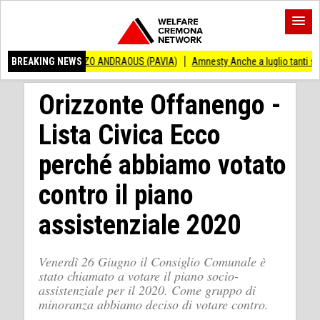
INCENZO ANDRAOUS (PAVIA)
BREAKING NEWS
Amnesty Anche a luglio tanti successi ed ingiu
Orizzonte Offanengo -
Lista Civica Ecco
perché abbiamo votato
contro il piano
assistenziale 2020
Venerdì 26 Giugno il Consiglio Comunale è
stato chiamato a votare il piano socio-
assistenziale per il 2020. Come gruppo di
minoranza abbiamo deciso di votare contro.