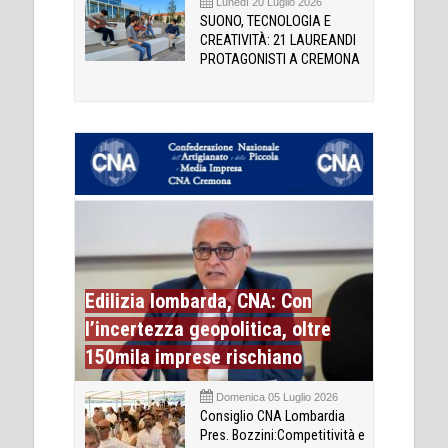
Lunedì 20 Luglio 2026
SUONO, TECNOLOGIA E
CREATIVITÀ: 21 LAUREANDI
PROTAGONISTI A CREMONA
Edilizia lombarda, CNA: Con
l’incertezza geopolitica, oltre
150mila imprese rischiano
Domenica 05 Luglio 2026
Consiglio CNA Lombardia
Pres. Bozzini:Competitività e