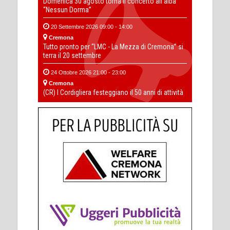
Domenica 30 agosto torna il concerto all’alba
“Nessun Dorma”
20 Settembre 2026 09:00 - 14:00
Cremona
Tutto pronto per “LMC - La Mezza di Cremona” si
terra il 20 settembre
24 Ottobre 2026 21:00 - 23:00
Cremona
(CR) I Cordigliera festeggiano il 50 anni di attività