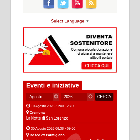
Select Language
▼
Eventi e iniziative
10 Agosto 2026 21:00 - 23:00
Cremona
La Notte di San Lorenzo
30 Agosto 2026 06:38 - 09:00
Bosco ex Parmigiano