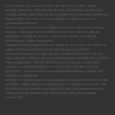
I siti del welfare, che nascono nel 2002, oltre alle news sul welfare, politica ,
sindacale ,cultura ecc. sono arricchiti con video, una mediateca, da foto notizie,
sondaggi, petizioni, blog e lettere al sito ed ospitano sezioni specifiche quali Pianeta
Migranti , L'Eco del Popolo e Cremona nel Mondo in collaborazione con le
associazioni di riferimento.
L'idea di costruire la rete dei portali Welfare News nasce dalla nostra esperienza
concreta e dalla ferma volontà di credere nei valori della solidarietà, delle pari
opportunità e dei diritti alla persona, sui quali siamo convinti, vada fatta più
comunicazione e migliore informazione.
L'ambizione è quella di intercettare quei cittadini, giovani o anziani, che abbiamo la
voglia di affrontare questi temi con uno sguardo lungo verso il futuro.
Il portale welfarenetwork.it è stato registrato, al Network Information Center per
l'Italia, nell’ottobre 2005 ed è oggi proprietà di Puntowelfare di GIANCARLO STORTI
[Impresa individuale n. REA CR-188702] con sede in Via Litta, 4- Cap 26100
Cremona con P.IVA 01493300196 e C.F. STRGCR51C10D150T. Tel. e Fax
0372.453429 . E-mail di servizio puntowelfare@welfarenetwork.it ; indirizzo PEC
storti.giancarlo@legalmail.it
Il portale è un quotidiano gratuito on line, supplemento di www.welfareitalia.it ,Iscritto
nel Pubblico registro della stampa periodica presso il Tribunale di Cremona n. 393
dal 24/09/203 e con direttore responsabile Gian Carlo Storti regolarmente iscritto
nell’elenco speciale dell’Albo tenuto dall’Ordine Giornalisti della Lombardia.
Gennaio 2016