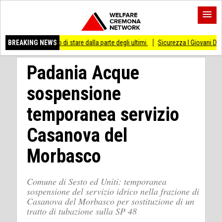
messo di stare dalla parte degli ultimi
BREAKING NEWS
Sicurezza I Giovani Democratici ribatton
Padania Acque
sospensione
temporanea servizio
Casanova del
Morbasco
Comune di Sesto ed Uniti: temporanea
sospensione del servizio idrico nella frazione di
Casanova del Morbasco per sostituzione di un
tratto di tubazione sulla SP 48