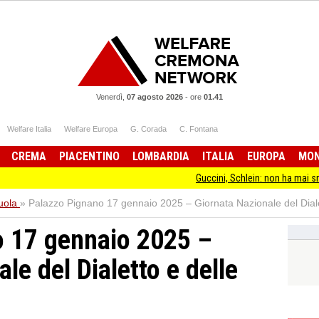
Venerdì,
07 agosto 2026
-
ore
01.41
Welfare Italia
Welfare Europa
G. Corada
C. Fontana
CREMA
PIACENTINO
LOMBARDIA
ITALIA
EUROPA
MO
Guccini, Schlein: non ha mai smesso di stare d
uola
»
Palazzo Pignano 17 gennaio 2025 – Giornata Nazionale del Diale
o 17 gennaio 2025 –
le del Dialetto e delle