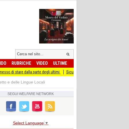
NDO
RUBRICHE
VIDEO
ULTIME
alla parte degli ultimi
Sicurezza I Giovani Democratici ribattono ai Giovani di F
tto e delle Lingue Locali
SEGUI
WELFARE NETWORK
Select Language
▼