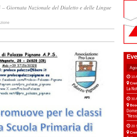
– Giornata Nazionale del Dialetto e delle Lingue
zione
Eve
10 
Cre
La No
30 
Bos
Domen
“Ness
20 
Cre