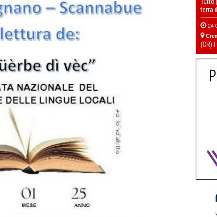
Tutto
terra 
24 
Cre
(CR) I