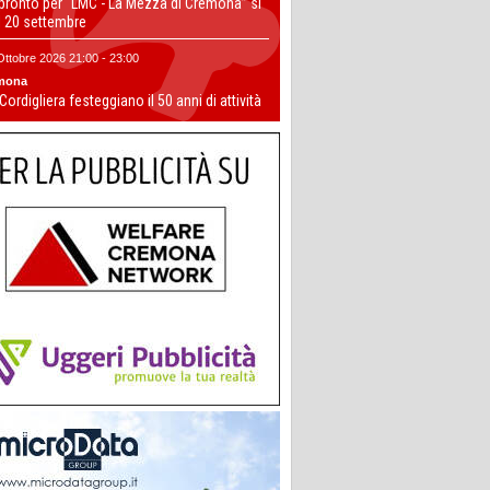
 pronto per “LMC - La Mezza di Cremona” si
il 20 settembre
Ottobre 2026 21:00 - 23:00
mona
 Cordigliera festeggiano il 50 anni di attività