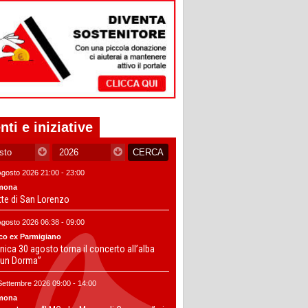
nti e iniziative
Agosto 2026 21:00 - 23:00
mona
tte di San Lorenzo
Agosto 2026 06:38 - 09:00
co ex Parmigiano
ica 30 agosto torna il concerto all’alba
un Dorma”
Settembre 2026 09:00 - 14:00
mona