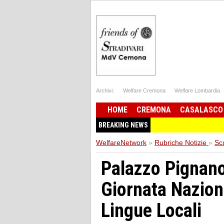
Archivi:
Welfare Cremona
Welfare Lombardia
HOME
CREMONA
CASALASCO
BREAKING NEWS
WelfareNetwork
»
Rubriche Notizie
»
Sc
Palazzo Pignan
Giornata Naziona
Lingue Locali