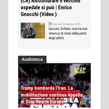
(CR) Ristrutturare il vecchio
ospedale si può | Enrico
Gnocchi (Video )
Giovedì 06 Agosto 2026
Guccini, Schlein: non ha mai
smesso di stare dalla parte
degli ultimi
Audioteca
Trump bombarda l'Iran. La
mobilitazione continua Appello
di Stop Rearm Europe