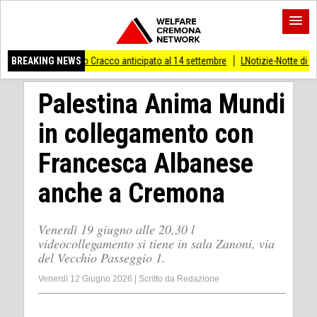
 Carlo Cracco anticipato al 14 settembre
BREAKING NEWS
LNotizie-Notte di San Lorenzo, in Lo
Palestina Anima Mundi
in collegamento con
Francesca Albanese
anche a Cremona
Venerdì 19 giugno alle 20,30 l
videocollegamento si tiene in sala Zanoni, via
del Vecchio Passeggio 1.
Venerdì 12 Giugno 2026
|
Scritto da
Redazione