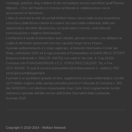
sondaggi, petizioni, blog e lettere al sito ed ospitano sezioni specifiche quali Pianeta
Migranti , L'Eco del Popolo e Cremona nel Mondo in collaborazione con le
associazioni di riferimento.
L'idea di costruire la rete dei portali Welfare News nasce dalla nostra esperienza
concreta e dalla ferma volontà di credere nei valori della solidarietà, delle pari
opportunità e dei diritti alla persona, sui quali siamo convinti, vada fatta più
comunicazione e migliore informazione.
L'ambizione è quella di intercettare quei cittadini, giovani o anziani, che abbiamo la
voglia di affrontare questi temi con uno sguardo lungo verso il futuro.
Il portale welfarenetwork.it è stato registrato, al Network Information Center per
l'Italia, nell’ottobre 2005 ed è oggi proprietà di Puntowelfare di GIANCARLO STORTI
[Impresa individuale n. REA CR-188702] con sede in Via Litta, 4- Cap 26100
Cremona con P.IVA 01493300196 e C.F. STRGCR51C10D150T. Tel. e Fax
0372.453429 . E-mail di servizio puntowelfare@welfarenetwork.it ; indirizzo PEC
storti.giancarlo@legalmail.it
Il portale è un quotidiano gratuito on line, supplemento di www.welfareitalia.it ,Iscritto
nel Pubblico registro della stampa periodica presso il Tribunale di Cremona n. 393
dal 24/09/203 e con direttore responsabile Gian Carlo Storti regolarmente iscritto
nell’elenco speciale dell’Albo tenuto dall’Ordine Giornalisti della Lombardia.
Gennaio 2016
Copyright © 2010-2014 - Welfare Network