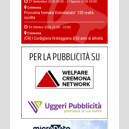
27 Settembre 2026 09:00 - 27 Agosto 2026 19:00
Cremona
Prossima fermata Volontariato' :100 realtà
iscritte
24 Ottobre 2026 21:00 - 23:00
Cremona
(CR) I Cordigliera festeggiano il 50 anni di attività