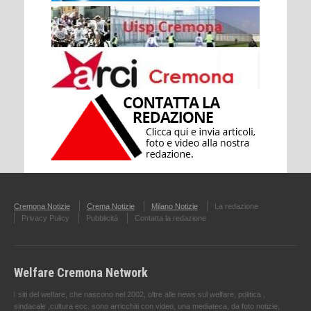
Cremona Notizie
Crema Notizie
Milano Notizie
La redazione
Privacy Policy
Pubblicità
Contatta la redazione
Welfare Cremona Network
I siti del welfare, che nascono nel 2002, oltre alle news sul welfare, politica ,
sindacale ,cultura ecc. sono arricchiti con video, una mediateca, da foto notizie,