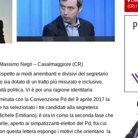
Cre
(CR) I
 Massimo Negri – Casalmaggiore (CR)
Rispetto ai modi arrembanti e divisivi del segretario
sia dotato di un tratto più misurato e inclusivo,
à politica. Vi è poi una ragione identitaria
rminata con la Convenzione Pd del 9 aprile 2017 la
che ha selezionato i tre candidati alla segreteria
chele Emiliano), è ora in corso la seconda fase che
le, aperto ai simpatizzanti-elettori del Pd, fra cui
Con questa lettera espongo i motivi che orientano la