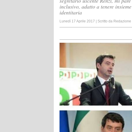
segretario uscente Renzi, mi pare
inclusivo, adatto a tenere insiem
identitaria
Lunedì 17 Aprile 2017
|
Scritto da
Redazione