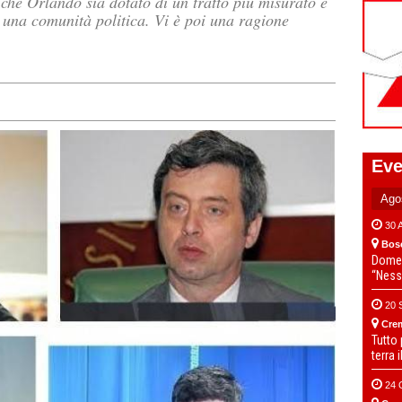
 che Orlando sia dotato di un tratto più misurato e
e una comunità politica. Vi è poi una ragione
Eve
30 
Bos
Domen
“Ness
20 
Cre
Tutto
terra 
24 