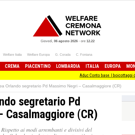
Giovedì,
06 agosto 2026
-
ore
12.22
Welfare Italia
Welfare Europa
G. Corada
C. Fontana
CREMA
PIACENTINO
LOMBARDIA
ITALIA
EUROPA
MO
Aduc Conto base. I boicottaggi delle banche
ea Orlando segretario Pd Massimo Negri – Casalmaggiore (CR)
ndo segretario Pd
– Casalmaggiore (CR)
. Rispetto ai modi arrembanti e divisivi del