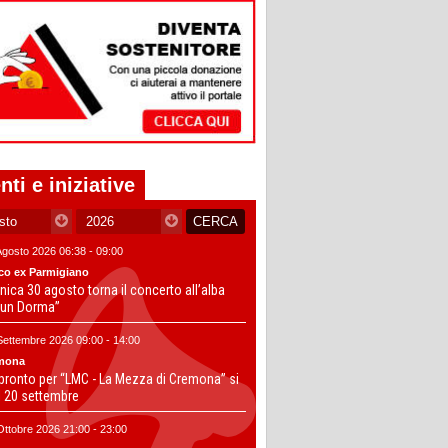
nti e iniziative
Agosto 2026 06:38 - 09:00
co ex Parmigiano
ica 30 agosto torna il concerto all’alba
un Dorma”
Settembre 2026 09:00 - 14:00
mona
 pronto per “LMC - La Mezza di Cremona” si
il 20 settembre
Ottobre 2026 21:00 - 23:00