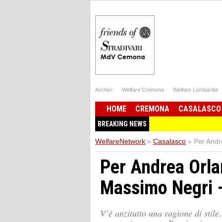
Archivi:
Welfare Cremona
Welfare Lombardia
HOME
CREMONA
CASALASCO
BREAKING NEWS
WelfareNetwork
»
Casalasco
»
Per Andr
Per Andrea Orla
Massimo Negri 
V’è anzitutto una ragione di stile