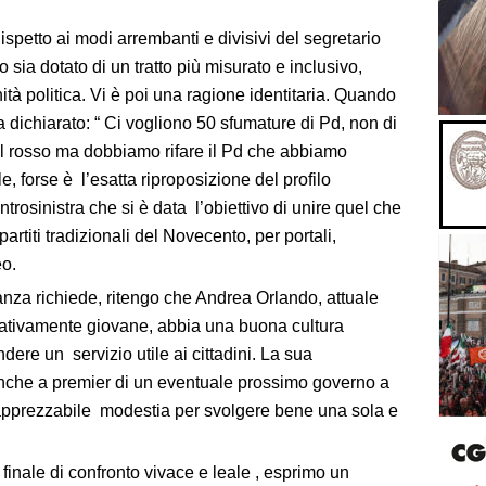
Rispetto ai modi arrembanti e divisivi del segretario
sia dotato di un tratto più misurato e inclusivo,
à politica. Vi è poi una ragione identitaria. Quando
 dichiarato: “ Ci vogliono 50 sfumature di Pd, non di
 il rosso ma dobbiamo rifare il Pd che abbiamo
le, forse è l’esatta riproposizione del profilo
ntrosinistra che si è data l’obiettivo di unire quel che
 partiti tradizionali del Novecento, per portali,
eo.
anza richiede, ritengo che Andrea Orlando, attuale
elativamente giovane, abbia una buona cultura
ndere un servizio utile ai cittadini. La sua
nche a premier di un eventuale prossimo governo a
apprezzabile modestia per svolgere bene una sola e
 finale di confronto vivace e leale , esprimo un