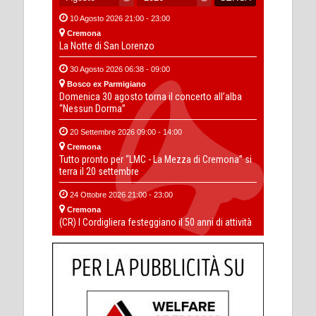
10 Agosto 2026 21:00 - 23:00
Cremona
La Notte di San Lorenzo
30 Agosto 2026 06:38 - 09:00
Bosco ex Parmigiano
Domenica 30 agosto torna il concerto all’alba
“Nessun Dorma”
20 Settembre 2026 09:00 - 14:00
Cremona
Tutto pronto per “LMC - La Mezza di Cremona” si
terra il 20 settembre
24 Ottobre 2026 21:00 - 23:00
Cremona
(CR) I Cordigliera festeggiano il 50 anni di attività