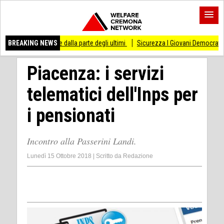
re dalla parte degli ultimi
BREAKING NEWS
Sicurezza I Giovani Democratici ribattono ai Giovani 
Piacenza: i servizi
telematici dell'Inps per
i pensionati
Incontro alla Passerini Landi.
Lunedì 15 Ottobre 2018
|
Scritto da
Redazione