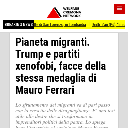
e-Notte di San Lorenzo, in Lombardia
BREAKING NEWS
Diritti: Zan (Pd), “Insultato perché gay
Pianeta migranti.
Trump e partiti
xenofobi, facce della
stessa medaglia di
Mauro Ferrari
Lo sfruttamento dei migranti va di pari passo
con la crescita delle disuguaglianze. E’ una tesi
utile alle destre che si trasformano in
imprenditori politici della paura. Lo spiega
bene l’intervista al sociologo Mauro Ferrari