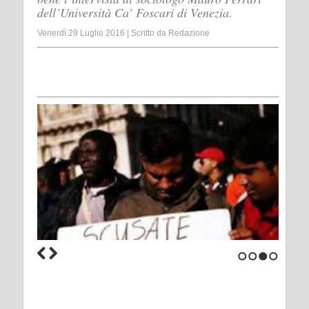
dell’Università Ca’ Foscari di Venezia.
Venerdì 29 Luglio 2016
|
Scritto da
Redazione
1
2
3
4