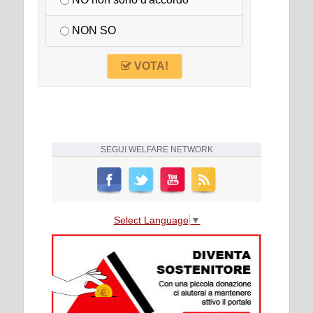
NO non sono d'accordo
NON SO
VOTA!
SEGUI
WELFARE NETWORK
Select Language
▼