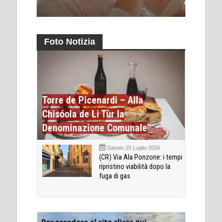
Foto Notizia
Torre de Picenardi – Alla
Chisóola de Li Tùr la
Denominazione Comunale
Sabato 25 Luglio 2026
(CR) Via Ala Ponzone: i tempi
ripristino viabilità dopo la
fuga di gas