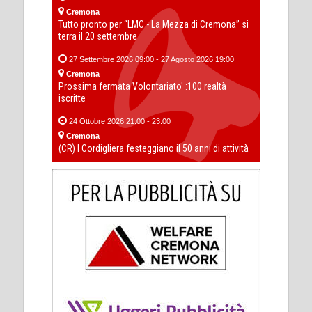
Cremona
Tutto pronto per “LMC - La Mezza di Cremona” si
terra il 20 settembre
27 Settembre 2026 09:00 - 27 Agosto 2026 19:00
Cremona
Prossima fermata Volontariato' :100 realtà
iscritte
24 Ottobre 2026 21:00 - 23:00
Cremona
(CR) I Cordigliera festeggiano il 50 anni di attività