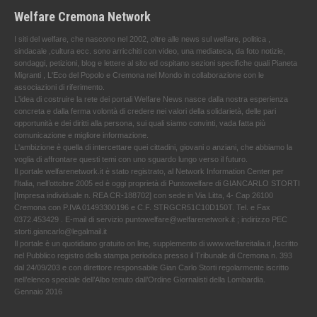
Welfare Cremona Network
I siti del welfare, che nascono nel 2002, oltre alle news sul welfare, politica ,
sindacale ,cultura ecc. sono arricchiti con video, una mediateca, da foto notizie,
sondaggi, petizioni, blog e lettere al sito ed ospitano sezioni specifiche quali Pianeta
Migranti , L'Eco del Popolo e Cremona nel Mondo in collaborazione con le
associazioni di riferimento.
L'idea di costruire la rete dei portali Welfare News nasce dalla nostra esperienza
concreta e dalla ferma volontà di credere nei valori della solidarietà, delle pari
opportunità e dei diritti alla persona, sui quali siamo convinti, vada fatta più
comunicazione e migliore informazione.
L'ambizione è quella di intercettare quei cittadini, giovani o anziani, che abbiamo la
voglia di affrontare questi temi con uno sguardo lungo verso il futuro.
Il portale welfarenetwork.it è stato registrato, al Network Information Center per
l'Italia, nell’ottobre 2005 ed è oggi proprietà di Puntowelfare di GIANCARLO STORTI
[Impresa individuale n. REA CR-188702] con sede in Via Litta, 4- Cap 26100
Cremona con P.IVA 01493300196 e C.F. STRGCR51C10D150T. Tel. e Fax
0372.453429 . E-mail di servizio puntowelfare@welfarenetwork.it ; indirizzo PEC
storti.giancarlo@legalmail.it
Il portale è un quotidiano gratuito on line, supplemento di www.welfareitalia.it ,Iscritto
nel Pubblico registro della stampa periodica presso il Tribunale di Cremona n. 393
dal 24/09/203 e con direttore responsabile Gian Carlo Storti regolarmente iscritto
nell’elenco speciale dell’Albo tenuto dall’Ordine Giornalisti della Lombardia.
Gennaio 2016