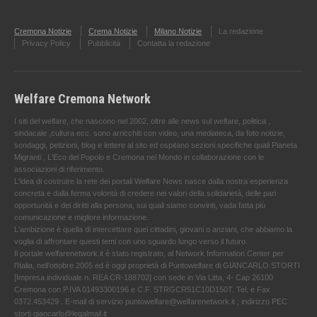
Cremona Notizie
Crema Notizie
Milano Notizie
La redazione
Privacy Policy
Pubblicità
Contatta la redazione
Welfare Cremona Network
I siti del welfare, che nascono nel 2002, oltre alle news sul welfare, politica ,
sindacale ,cultura ecc. sono arricchiti con video, una mediateca, da foto notizie,
sondaggi, petizioni, blog e lettere al sito ed ospitano sezioni specifiche quali Pianeta
Migranti , L'Eco del Popolo e Cremona nel Mondo in collaborazione con le
associazioni di riferimento.
L'idea di costruire la rete dei portali Welfare News nasce dalla nostra esperienza
concreta e dalla ferma volontà di credere nei valori della solidarietà, delle pari
opportunità e dei diritti alla persona, sui quali siamo convinti, vada fatta più
comunicazione e migliore informazione.
L'ambizione è quella di intercettare quei cittadini, giovani o anziani, che abbiamo la
voglia di affrontare questi temi con uno sguardo lungo verso il futuro.
Il portale welfarenetwork.it è stato registrato, al Network Information Center per
l'Italia, nell’ottobre 2005 ed è oggi proprietà di Puntowelfare di GIANCARLO STORTI
[Impresa individuale n. REA CR-188702] con sede in Via Litta, 4- Cap 26100
Cremona con P.IVA 01493300196 e C.F. STRGCR51C10D150T. Tel. e Fax
0372.453429 . E-mail di servizio puntowelfare@welfarenetwork.it ; indirizzo PEC
storti.giancarlo@legalmail.it