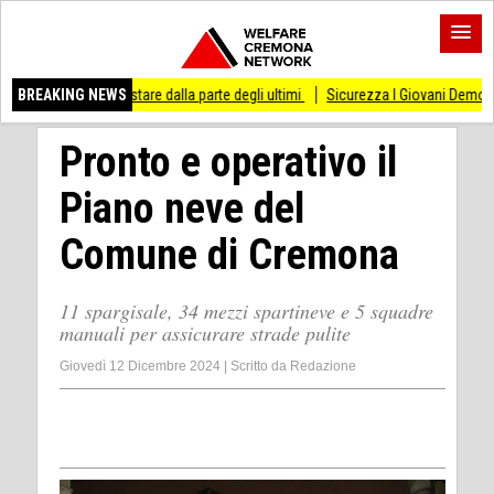
di stare dalla parte degli ultimi
BREAKING NEWS
Sicurezza I Giovani Democratici ribattono ai Gi
Pronto e operativo il
Piano neve del
Comune di Cremona
11 spargisale, 34 mezzi spartineve e 5 squadre
manuali per assicurare strade pulite
Giovedì 12 Dicembre 2024
|
Scritto da
Redazione