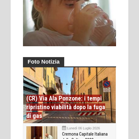
Foto Notizia
(CR) Via Ala Ponzone: i tempi
ripristino viabilità dopo la fuga
di gas
Lunedì 06 Luglio 2026
Cremona Capitale Italiana