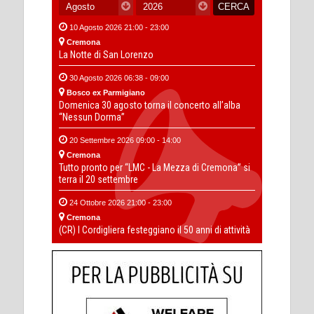
10 Agosto 2026 21:00 - 23:00
Cremona
La Notte di San Lorenzo
30 Agosto 2026 06:38 - 09:00
Bosco ex Parmigiano
Domenica 30 agosto torna il concerto all’alba
“Nessun Dorma”
20 Settembre 2026 09:00 - 14:00
Cremona
Tutto pronto per “LMC - La Mezza di Cremona” si
terra il 20 settembre
24 Ottobre 2026 21:00 - 23:00
Cremona
(CR) I Cordigliera festeggiano il 50 anni di attività