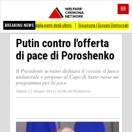
stare dalla parte degli ultimi
BREAKING NEWS
Sicurezza I Giovani Democratici ribattono ai Giov
Putin contro l'offerta
di pace di Poroshenko
Il Presidente ucraino dichiara il cessate il fuoco
unilaterale e propone al Capo di Stato russo un
programma per la pace
Sabato 21 Giugno 2014
|
Scritto da
Redazione