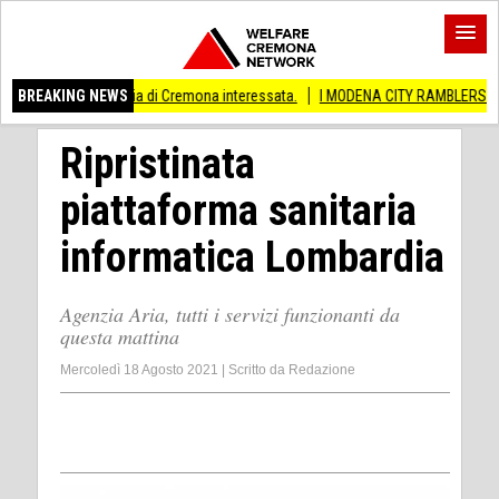
incia di Cremona interessata.
BREAKING NEWS
I MODENA CITY RAMBLERS ARRIVANO A CREMA
Ripristinata
piattaforma sanitaria
informatica Lombardia
Agenzia Aria, tutti i servizi funzionanti da
questa mattina
Mercoledì 18 Agosto 2021
|
Scritto da
Redazione