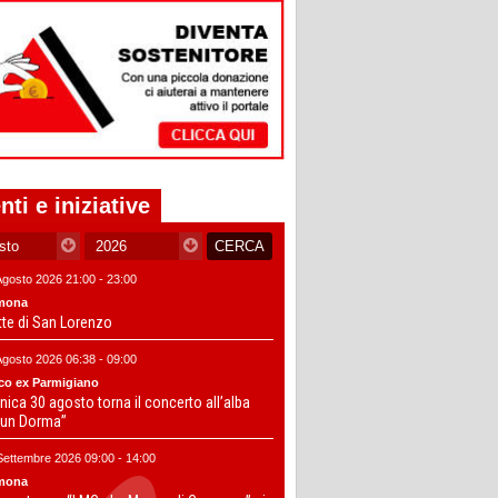
nti e iniziative
Agosto 2026 21:00 - 23:00
mona
tte di San Lorenzo
Agosto 2026 06:38 - 09:00
co ex Parmigiano
ica 30 agosto torna il concerto all’alba
un Dorma”
Settembre 2026 09:00 - 14:00
mona