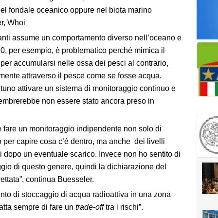
nel fondale oceanico oppure nel biota marino
r, Whoi
nanti assume un comportamento diverso nell’oceano e
90, per esempio, è problematico perché mimica il
per accumularsi nelle ossa dei pesci al contrario,
emente attraverso il pesce come se fosse acqua.
no attivare un sistema di monitoraggio continuo e
embrerebbe non essere stato ancora preso in
 fare un monitoraggio indipendente non solo di
o per capire cosa c’è dentro, ma anche
dei livelli
ani dopo un eventuale scarico. Invece non ho sentito di
io di questo genere, quindi la dichiarazione del
ettata”, continua Buesseler.
to di stoccaggio di acqua radioattiva in una zona
ratta sempre di fare un
trade-off
tra i rischi”.