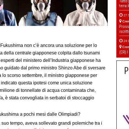
Tutto
terra 
27 
Cre
Pross
iscrit
24 
i Fukushima non c’è ancora una soluzione per lo
Cre
(CR) I
 della centrale giapponese colpita dallo tsunami
esperti del ministero dell’Industria giapponese ha
o guidato dal primo ministro Shinzo Abe di sversare
à lo scorso settembre, il ministro giapponese per
indicato questa ipotesi come unica soluzione
n milione di tonnellate di acqua contaminata che,
a, è stata convogliata in serbatoi di stoccaggio
 Fukushima a pochi mesi dalle Olimpiadi?
a suo tempo, aveva sollevato grandi polemiche tra i