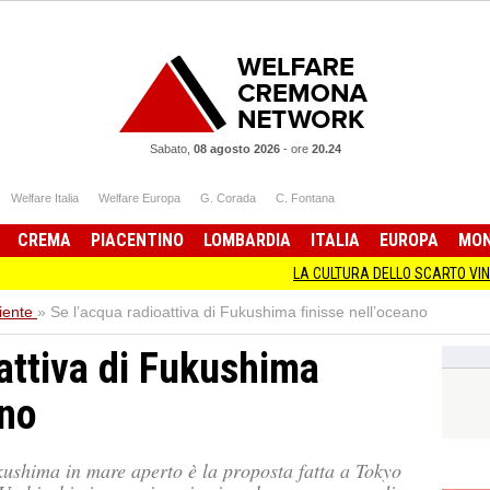
Sabato,
08 agosto 2026
-
ore
20.24
Welfare Italia
Welfare Europa
G. Corada
C. Fontana
CREMA
PIACENTINO
LOMBARDIA
ITALIA
EUROPA
MO
LA CULTURA DELLO SCARTO VINCENZO AN
ente
»
Se l’acqua radioattiva di Fukushima finisse nell’oceano
attiva di Fukushima
ano
kushima in mare aperto è la proposta fatta a Tokyo