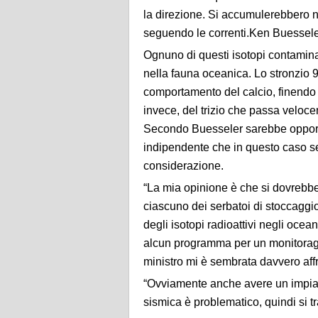
la direzione. Si accumulerebbero 
seguendo le correnti.
Ken Buessele
Ognuno di questi isotopi contami
nella fauna oceanica. Lo stronzio 
comportamento del calcio, finendo 
invece, del trizio che passa veloc
Secondo Buesseler sarebbe opportu
indipendente che in questo caso s
considerazione.
“La mia opinione è che si dovrebbe
ciascuno dei serbatoi di stoccaggi
degli isotopi radioattivi negli oce
alcun programma per un monitoragg
ministro mi è sembrata davvero affr
“Ovviamente anche avere un impian
sismica è problematico, quindi si t