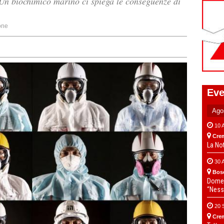
 Un biochimico marino ci spiega le conseguenze di
one
Eve
10 
Cre
La No
30 
Bos
Domen
“Ness
20 
Cre