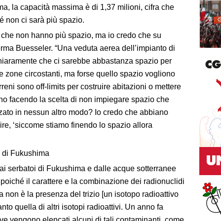
a, la capacità massima è di 1,37 milioni, cifra che
 non ci sarà più spazio.
no che non hanno più spazio, ma io credo che su
ferma Buesseler. “Una veduta aerea dell’impianto di
hiaramente che ci sarebbe abbastanza spazio per
le zone circostanti, ma forse quello spazio vogliono
reni sono off-limits per costruire abitazioni o mettere
nno facendo la scelta di non impiegare spazio che
zato in nessun altro modo? Io credo che abbiano
dire, ‘siccome stiamo finendo lo spazio allora
i di Fukushima
i dai serbatoi di Fukushima e dalle acque sotterranee
poiché il carattere e la combinazione dei radionuclidi
non è la presenza del trizio [un isotopo radioattivo
nto quella di altri isotopi radioattivi. Un anno fa
ve vengono elencati alcuni di tali contaminanti, come