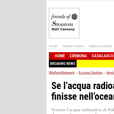
Archivi:
Welfare Cremona
Welfare Lombardia
HOME
CREMONA
CASALASCO
BREAKING NEWS
WelfareNetwork
»
Europa Notizie
»
Ambi
Se l’acqua radio
finisse nell’oce
Versare l'acqua radioattiva di Fu