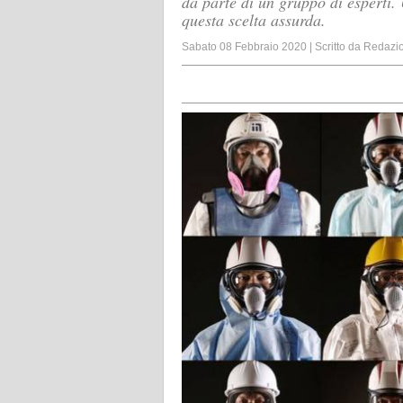
da parte di un gruppo di esperti.
questa scelta assurda.
Sabato 08 Febbraio 2020
|
Scritto da
Redazi