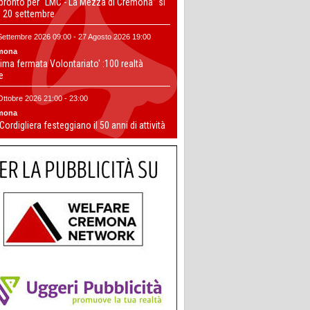
 pronto per “LMC - La Mezza di Cremona” si
il 20 settembre
Settembre 2026 09:00 - 27 Agosto 2026 19:00
mona
ima fermata Volontariato' :100 realtà
te
Ottobre 2026 21:00 - 23:00
mona
 Cordigliera festeggiano il 50 anni di attività