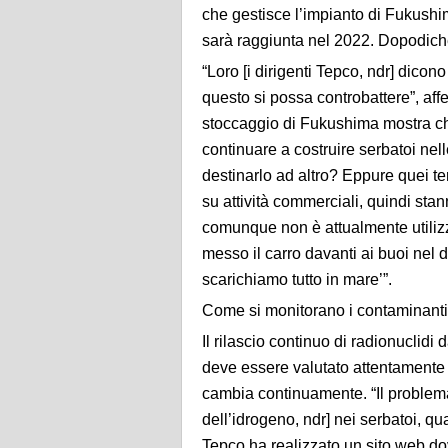
che gestisce l’impianto di Fukushim
sarà raggiunta nel 2022. Dopodiché
“Loro [i dirigenti Tepco, ndr] dico
questo si possa controbattere”, af
stoccaggio di Fukushima mostra c
continuare a costruire serbatoi nel
destinarlo ad altro? Eppure quei ter
su attività commerciali, quindi sta
comunque non è attualmente utiliz
messo il carro davanti ai buoi nel 
scarichiamo tutto in mare’”.
Come si monitorano i contaminant
Il rilascio continuo di radionuclid
deve essere valutato attentamente 
cambia continuamente. “Il problema 
dell’idrogeno, ndr] nei serbatoi, qua
Tepco ha realizzato un sito web do