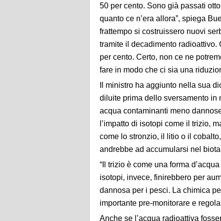
50 per cento. Sono già passati otto
quanto ce n’era allora”, spiega Bues
frattempo si costruissero nuovi serb
tramite il decadimento radioattivo.
per cento. Certo, non ce ne potre
fare in modo che ci sia una riduzion
Il ministro ha aggiunto nella sua 
diluite prima dello sversamento in
acqua contaminanti meno dannose? 
l’impatto di isotopi come il trizio, 
come lo stronzio, il litio o il cobalt
andrebbe ad accumularsi nel biota 
“Il trizio è come una forma d’acqua e
isotopi, invece, finirebbero per a
dannosa per i pesci. La chimica pe
importante pre-monitorare e regola
Anche se l’acqua radioattiva fosser