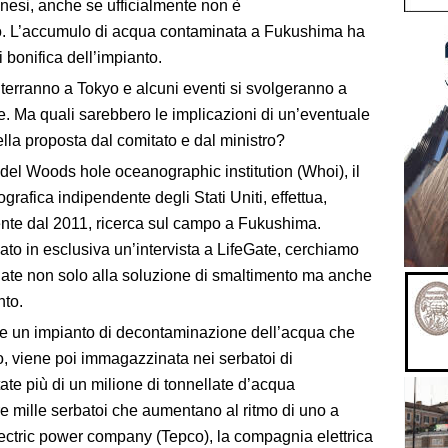
onesi, anche se ufficialmente non è
o. L’accumulo di acqua contaminata a Fukushima ha
 bonifica dell’impianto.
i terranno a Tokyo e alcuni eventi si svolgeranno a
e. Ma quali sarebbero le implicazioni di un’eventuale
la proposta dal comitato e dal ministro?
del Woods hole oceanographic institution (Whoi),
il
ografica indipendente degli Stati Uniti, effettua,
nte dal 2011, ricerca sul campo a Fukushima.
ato in esclusiva un’intervista a LifeGate, cerchiamo
egate non solo alla soluzione di smaltimento ma anche
nto.
one un impianto di decontaminazione dell’acqua che
o, viene poi immagazzinata nei serbatoi di
tate più di un milione di tonnellate d’acqua
e mille serbatoi che aumentano al ritmo di uno a
ectric power company (Tepco), la compagnia elettrica