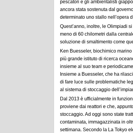
pescatori e gli ambientalisti giapp
ancora stata sostenuta dal govern
determinato uno stallo nell’opera di
Quest’anno, inoltre, le Olimpiadi s
meno di 60 chilometri dalla central
soluzione di smaltimento come quel
Ken Buesseler, biochimico marino 
più grande istituto di ricerca ocean
insieme al suo team e periodicame
Insieme a Buesseler, che ha rilasci
di fare luce sulle problematiche l
al sistema di stoccaggio dell’impia
Dal 2013 è ufficialmente in funzi
proviene dai reattori e che, appunt
stoccaggio. Ad oggi sono state trat
contaminata, immagazzinata in oltr
settimana. Secondo la La Tokyo el