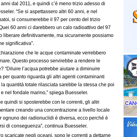
 anni dal 2011, e quindi c’è meno trizio adesso di
seler. “Se si aspettassero altri 60 anni, e nel
atoi, si consumerebbe il 97 per cento del trizio
 Quei 60 anni ci darebbero un calo radioattivo del 97
mo liberare definitivamente, ma sicuramente possiamo
e significativa”.
dichiarazione che le acque contaminate verrebbero
 mare. Questo processo servirebbe a rendere le
“Diluire l’acqua potrebbe aiutare a diminuire
ma per quanto riguarda gli altri agenti contaminanti
o, la quantità totale rilasciata sarebbe la stessa che poi
e nel fondale marino,” spiega Buesseler.
 quindi si sposterebbe con le correnti, gli altri
umentare creando una concentrazione a livello locale
r ognuno dei radionuclidi è diversa, ecco perché è
rsi di conseguenza”, continua Buesseler.
o scaricate negli oceani, sono le correnti a dettarne