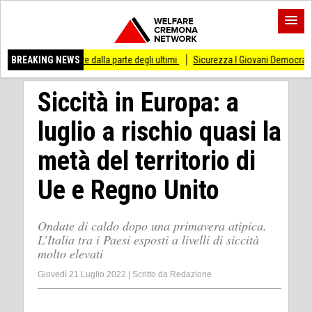
tare dalla parte degli ultimi
BREAKING NEWS
Sicurezza I Giovani Democratici ribattono ai Giovan
Siccità in Europa: a
luglio a rischio quasi la
metà del territorio di
Ue e Regno Unito
Ondate di caldo dopo una primavera atipica.
L’Italia tra i Paesi esposti a livelli di siccità
molto elevati
Giovedì 21 Luglio 2022
|
Scritto da
Redazione