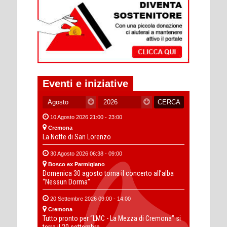
Eventi e iniziative
10 Agosto 2026 21:00 - 23:00
Cremona
La Notte di San Lorenzo
30 Agosto 2026 06:38 - 09:00
Bosco ex Parmigiano
Domenica 30 agosto torna il concerto all’alba
“Nessun Dorma”
20 Settembre 2026 09:00 - 14:00
Cremona
Tutto pronto per “LMC - La Mezza di Cremona” si