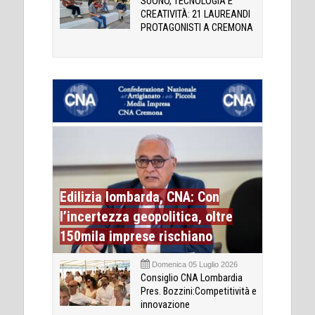
SUONO, TECNOLOGIA E
CREATIVITÀ: 21 LAUREANDI
PROTAGONISTI A CREMONA
Edilizia lombarda, CNA: Con
l’incertezza geopolitica, oltre
150mila imprese rischiano
Domenica 05 Luglio 2026
Consiglio CNA Lombardia
Pres. Bozzini:Competitività e
innovazione