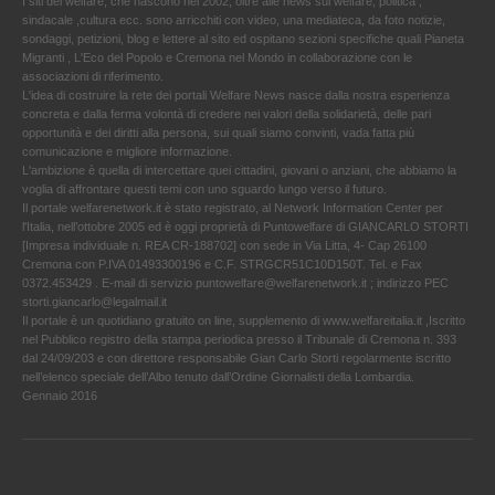
I siti del welfare, che nascono nel 2002, oltre alle news sul welfare, politica ,
sindacale ,cultura ecc. sono arricchiti con video, una mediateca, da foto notizie,
sondaggi, petizioni, blog e lettere al sito ed ospitano sezioni specifiche quali Pianeta
Migranti , L'Eco del Popolo e Cremona nel Mondo in collaborazione con le
associazioni di riferimento.
L'idea di costruire la rete dei portali Welfare News nasce dalla nostra esperienza
concreta e dalla ferma volontà di credere nei valori della solidarietà, delle pari
opportunità e dei diritti alla persona, sui quali siamo convinti, vada fatta più
comunicazione e migliore informazione.
L'ambizione è quella di intercettare quei cittadini, giovani o anziani, che abbiamo la
voglia di affrontare questi temi con uno sguardo lungo verso il futuro.
Il portale welfarenetwork.it è stato registrato, al Network Information Center per
l'Italia, nell’ottobre 2005 ed è oggi proprietà di Puntowelfare di GIANCARLO STORTI
[Impresa individuale n. REA CR-188702] con sede in Via Litta, 4- Cap 26100
Cremona con P.IVA 01493300196 e C.F. STRGCR51C10D150T. Tel. e Fax
0372.453429 . E-mail di servizio puntowelfare@welfarenetwork.it ; indirizzo PEC
storti.giancarlo@legalmail.it
Il portale è un quotidiano gratuito on line, supplemento di www.welfareitalia.it ,Iscritto
nel Pubblico registro della stampa periodica presso il Tribunale di Cremona n. 393
dal 24/09/203 e con direttore responsabile Gian Carlo Storti regolarmente iscritto
nell’elenco speciale dell’Albo tenuto dall’Ordine Giornalisti della Lombardia.
Gennaio 2016