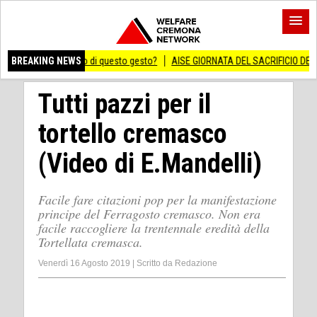
o significato di questo gesto?
BREAKING NEWS
AISE GIORNATA DEL SACRIFICIO DEL LAVORO I
Tutti pazzi per il
tortello cremasco
(Video di E.Mandelli)
Facile fare citazioni pop per la manifestazione
principe del Ferragosto cremasco. Non era
facile raccogliere la trentennale eredità della
Tortellata cremasca.
Venerdì 16 Agosto 2019
|
Scritto da
Redazione