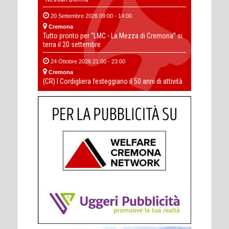
20 Settembre 2026 09:00 - 14:00
Cremona
Tutto pronto per “LMC - La Mezza di Cremona” si
terra il 20 settembre
24 Ottobre 2026 21:00 - 23:00
Cremona
(CR) I Cordigliera festeggiano il 50 anni di attività