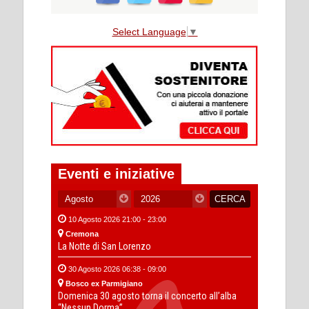
Select Language
▼
Eventi e iniziative
10 Agosto 2026 21:00 - 23:00
Cremona
La Notte di San Lorenzo
30 Agosto 2026 06:38 - 09:00
Bosco ex Parmigiano
Domenica 30 agosto torna il concerto all’alba
“Nessun Dorma”