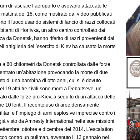
tum di lasciare l’aeroporto e avevano attaccato le
 mattina del 18, come mostrato dai video pubblicati
rto il fuoco usando sistemi di lancio di razzi collocati
itanti di Horlivka, un altro centro controllato dai
nza da Donetsk, hanno riferito di razzi provenienti dal
dell’artiglieria dell’esercito di Kiev ha causato la morte
à a 60 chilometri da Donetsk controllata dalle forze
 centrato un’abitazione provocando la morte di due
mento di una bambina di otto anni, cui si è dovuto
l 19 altri tre civili sono morti a Debaltseve, un
ato dalle forze pro-Kiev, a seguito di un attacco delle
e 10 feriti.
Il recente uso di aree densamente
itari e l’impiego di armi esplosive imprecise contro i
o già visto da Amnesty International nelle sue missioni
 settembre, ottobre e dicembre del 2014.
L’escalation
ttacco contro un pullman, avvenuto il 13 gennaio nei