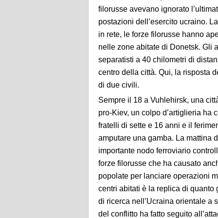
filorusse avevano ignorato l’ultima
postazioni dell’esercito ucraino.
La
in rete, le forze filorusse hanno ape
nelle zone abitate di Donetsk. Gli ab
separatisti a 40 chilometri di dista
centro della città. Qui, la risposta 
di due civili.
Sempre il 18 a Vuhlehirsk, una citt
pro-Kiev, un colpo d’artiglieria ha
fratelli di sette e 16 anni e il feri
amputare una gamba.
La mattina de
importante nodo ferroviario controll
forze filorusse che ha causato anch
popolate per lanciare operazioni mil
centri abitati è la replica di quant
di ricerca nell’Ucraina orientale a
del conflitto ha fatto seguito all’a