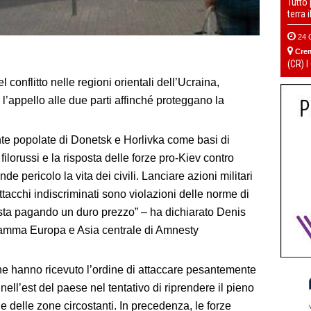
Tutto
terra 
24 
Cre
(CR) I
 conflitto nelle regioni orientali dell’Ucraina,
l’appello alle due parti affinché proteggano la
te popolate di Donetsk e Horlivka come basi di
 filorussi e la risposta delle forze pro-Kiev contro
 pericolo la vita dei civili. Lanciare azioni militari
tacchi indiscriminati sono violazioni delle norme di
e sta pagando un duro prezzo” – ha dichiarato Denis
gramma Europa e Asia centrale di Amnesty
ine hanno ricevuto l’ordine di attaccare pesantemente
i nell’est del paese nel tentativo di riprendere il pieno
e delle zone circostanti. In precedenza, le forze