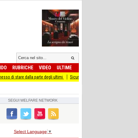
NDO
RUBRICHE
VIDEO
ULTIME
la parte degli ultimi
Sicurezza I Giovani Democratici ribattono ai Giovani di Frat
SEGUI
WELFARE NETWORK
Select Language
▼