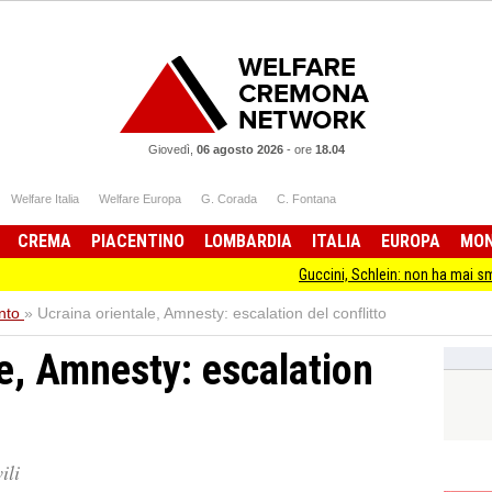
Giovedì,
06 agosto 2026
-
ore
18.04
Welfare Italia
Welfare Europa
G. Corada
C. Fontana
CREMA
PIACENTINO
LOMBARDIA
ITALIA
EUROPA
MO
Guccini, Schlein: non ha mai smesso di stare dal
nto
»
Ucraina orientale, Amnesty: escalation del conflitto
le, Amnesty: escalation
ili