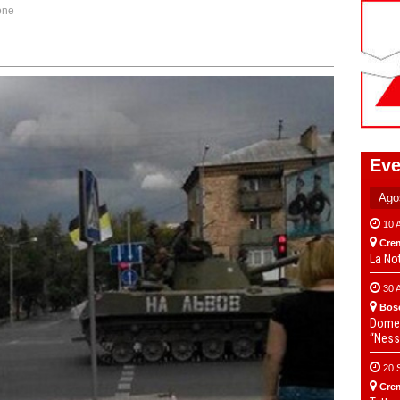
one
Eve
10 
Cre
La No
30 
Bos
Domen
“Ness
20 
Cre