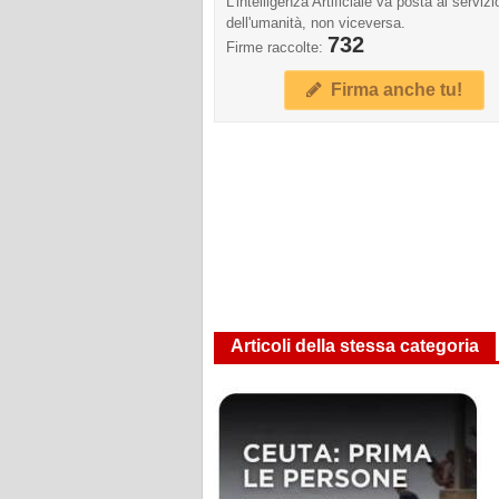
L'intelligenza Artificiale va posta al servizi
dell'umanità, non viceversa.
732
Firme raccolte:
Firma anche tu!
Articoli della stessa categoria