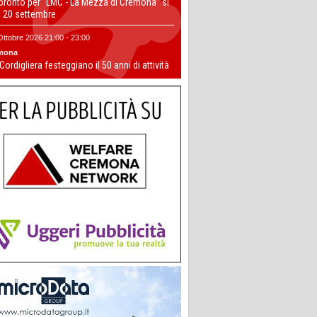
 pronto per “LMC - La Mezza di Cremona” si
il 20 settembre
Ottobre 2026 21:00 - 23:00
mona
 Cordigliera festeggiano il 50 anni di attività