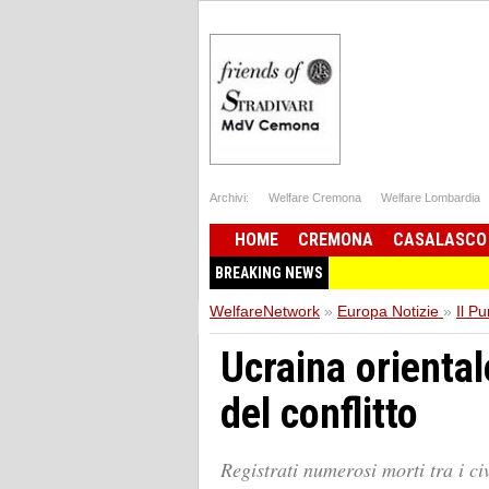
Archivi:
Welfare Cremona
Welfare Lombardia
HOME
CREMONA
CASALASCO
BREAKING NEWS
WelfareNetwork
»
Europa Notizie
»
Il Pu
Ucraina orienta
del conflitto
Registrati numerosi morti tra i civ