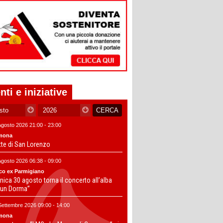
nti e iniziative
Agosto 2026 21:00 - 23:00
mona
tte di San Lorenzo
Agosto 2026 06:38 - 09:00
co ex Parmigiano
ica 30 agosto torna il concerto all’alba
un Dorma”
Settembre 2026 09:00 - 14:00
mona