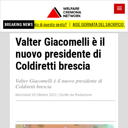
ero significato di questo gesto?
BREAKING NEWS
AISE GIORNATA DEL SACRIFICIO DEL LAVORO
Valter Giacomelli è il
nuovo presidente di
Coldiretti brescia
Valter Giacomelli è il nuovo presidente di
Coldiretti brescia
Mercoledì 20 Ottobre 2021
|
Scritto da
Redazione