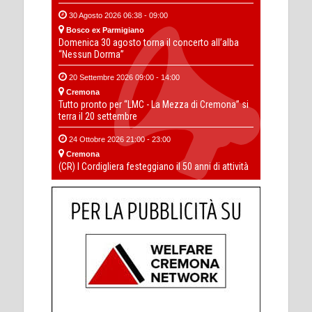
30 Agosto 2026 06:38 - 09:00
Bosco ex Parmigiano
Domenica 30 agosto torna il concerto all’alba
“Nessun Dorma”
20 Settembre 2026 09:00 - 14:00
Cremona
Tutto pronto per “LMC - La Mezza di Cremona” si
terra il 20 settembre
24 Ottobre 2026 21:00 - 23:00
Cremona
(CR) I Cordigliera festeggiano il 50 anni di attività