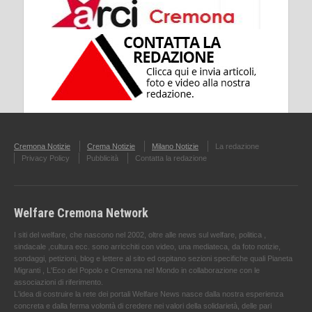
Cremona Notizie
Crema Notizie
Milano Notizie
La redazione
Privacy Policy
Pubblicità
Contatta la redazione
Welfare Cremona Network
I siti del welfare, che nascono nel 2002, oltre alle news sul welfare, politica ,
sindacale ,cultura ecc. sono arricchiti con video, una mediateca, da foto notizie,
sondaggi, petizioni, blog e lettere al sito ed ospitano sezioni specifiche quali Pianeta
Migranti , L'Eco del Popolo e Cremona nel Mondo in collaborazione con le
associazioni di riferimento.
L'idea di costruire la rete dei portali Welfare News nasce dalla nostra esperienza
concreta e dalla ferma volontà di credere nei valori della solidarietà, delle pari