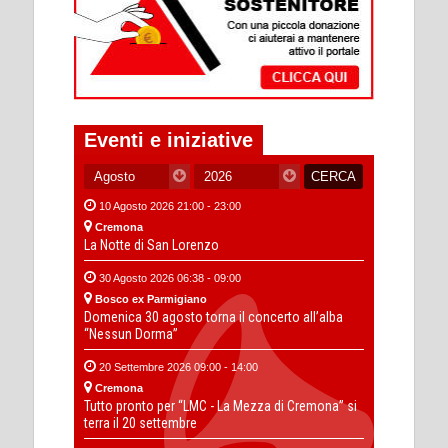
Eventi e iniziative
10 Agosto 2026 21:00 - 23:00
Cremona
La Notte di San Lorenzo
30 Agosto 2026 06:38 - 09:00
Bosco ex Parmigiano
Domenica 30 agosto torna il concerto all’alba
“Nessun Dorma”
20 Settembre 2026 09:00 - 14:00
Cremona
Tutto pronto per “LMC - La Mezza di Cremona” si
terra il 20 settembre