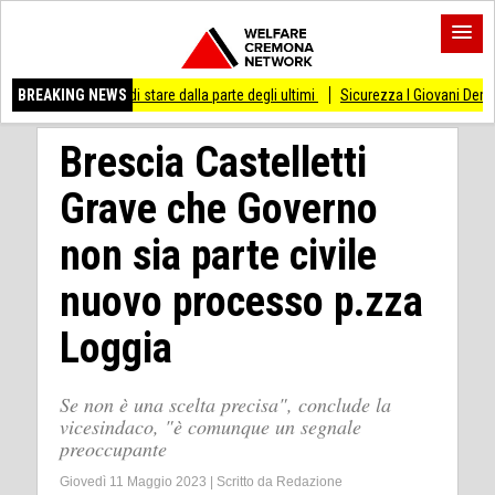
sso di stare dalla parte degli ultimi
BREAKING NEWS
Sicurezza I Giovani Democratici ribattono 
Brescia Castelletti
Grave che Governo
non sia parte civile
nuovo processo p.zza
Loggia
Se non è una scelta precisa", conclude la
vicesindaco, "è comunque un segnale
preoccupante
Giovedì 11 Maggio 2023
|
Scritto da
Redazione