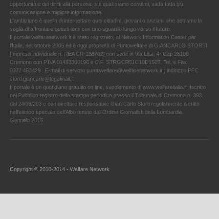
opportunità e dei diritti alla persona, sui quali siamo convinti, vada fatta più
comunicazione e migliore informazione.
L'ambizione è quella di intercettare quei cittadini, giovani o anziani, che abbiamo la
voglia di affrontare questi temi con uno sguardo lungo verso il futuro.
Il portale welfarenetwork.it è stato registrato, al Network Information Center per
l'Italia, nell’ottobre 2005 ed è oggi proprietà di Puntowelfare di GIANCARLO STORTI
[Impresa individuale n. REA CR-188702] con sede in Via Litta, 4- Cap 26100
Cremona con P.IVA 01493300196 e C.F. STRGCR51C10D150T. Tel. e Fax
0372.453429 . E-mail di servizio puntowelfare@welfarenetwork.it ; indirizzo PEC
storti.giancarlo@legalmail.it
Il portale è un quotidiano gratuito on line, supplemento di www.welfareitalia.it ,Iscritto
nel Pubblico registro della stampa periodica presso il Tribunale di Cremona n. 393
dal 24/09/203 e con direttore responsabile Gian Carlo Storti regolarmente iscritto
nell’elenco speciale dell’Albo tenuto dall’Ordine Giornalisti della Lombardia.
Gennaio 2016
Copyright © 2010-2014 - Welfare Network