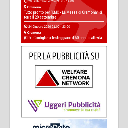
20 Settembre 2026 09:00 - 14:00
Cremona
Tutto pronto per “LMC - La Mezza di Cremona” si
terra il 20 settembre
24 Ottobre 2026 21:00 - 23:00
Cremona
(CR) I Cordigliera festeggiano il 50 anni di attività