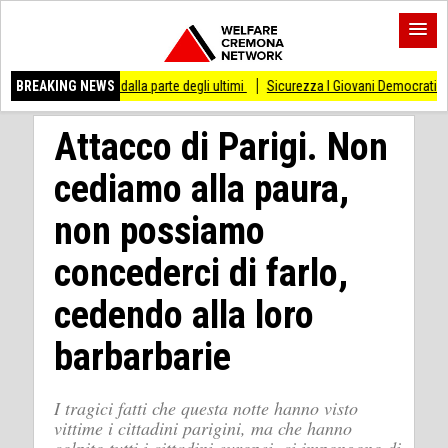
 di stare dalla parte degli ultimi
BREAKING NEWS
Sicurezza I Giovani Democratici ribattono ai G
Attacco di Parigi. Non
cediamo alla paura,
non possiamo
concederci di farlo,
cedendo alla loro
barbarbarie
I tragici fatti che questa notte hanno visto
vittime i cittadini parigini, ma che hanno