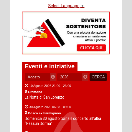
Select Language
▼
Eventi e iniziative
10 Agosto 2026 21:00 - 23:00
Cremona
La Notte di San Lorenzo
30 Agosto 2026 06:38 - 09:00
Bosco ex Parmigiano
Domenica 30 agosto torna il concerto all’alba
“Nessun Dorma”