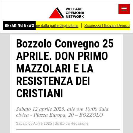
o di stare dalla parte degli ultimi
BREAKING NEWS
Sicurezza I Giovani Democratici ribattono ai 
Bozzolo Convegno 25
APRILE. DON PRIMO
MAZZOLARI E LA
RESISTENZA DEI
CRISTIANI
Sabato 12 aprile 2025, alle ore 10:00 Sala
civica - Piazza Europa, 20 – BOZZOLO
Sabato 05 Aprile 2025
|
Scritto da
Redazione