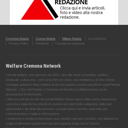
Cremona Notizie
Crema Notizie
Milano Notizie
La redazione
Privacy Policy
Pubblicità
Contatta la redazione
Welfare Cremona Network
I siti del welfare, che nascono nel 2002, oltre alle news sul welfare, politica ,
sindacale ,cultura ecc. sono arricchiti con video, una mediateca, da foto notizie,
sondaggi, petizioni, blog e lettere al sito ed ospitano sezioni specifiche quali Pianeta
Migranti , L'Eco del Popolo e Cremona nel Mondo in collaborazione con le
associazioni di riferimento.
L'idea di costruire la rete dei portali Welfare News nasce dalla nostra esperienza
concreta e dalla ferma volontà di credere nei valori della solidarietà, delle pari
opportunità e dei diritti alla persona, sui quali siamo convinti, vada fatta più
comunicazione e migliore informazione.
L'ambizione è quella di intercettare quei cittadini, giovani o anziani, che abbiamo la
voglia di affrontare questi temi con uno sguardo lungo verso il futuro.