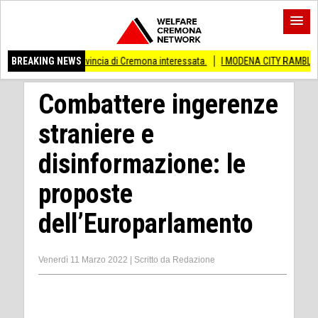
e provincia di Cremona interessata.
BREAKING NEWS
I MODENA CITY RAMBLERS ARRIVANO A 
Combattere ingerenze
straniere e
disinformazione: le
proposte
dell’Europarlamento
Venerdì 11 Marzo 2022
|
Scritto da
Redazione