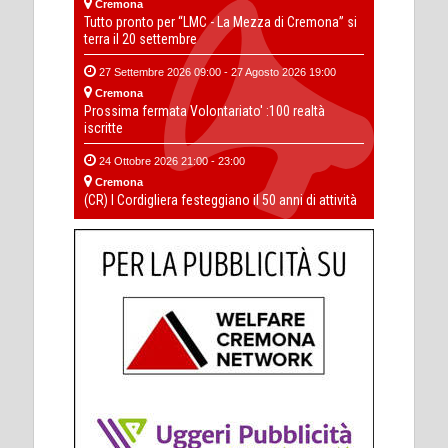
Cremona
Tutto pronto per “LMC - La Mezza di Cremona” si
terra il 20 settembre
27 Settembre 2026 09:00 - 27 Agosto 2026 19:00
Cremona
Prossima fermata Volontariato' :100 realtà
iscritte
24 Ottobre 2026 21:00 - 23:00
Cremona
(CR) I Cordigliera festeggiano il 50 anni di attività