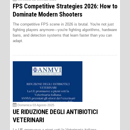
FPS Competitive Strategies 2026: How to
Dominate Modern Shooters
The competitive FPS scene in 2026 is brutal. You're not just
fighting players anymore—you're fighting algorithms, hardware
bans, and detection systems that learn faster than you can
adapt.
Domenica 03 Agosto 2025
UE RIDUZIONE DEGLI ANTIBIOTICI
VETERINARI
La UE promuove a pieni voti la Veterinaria italiana