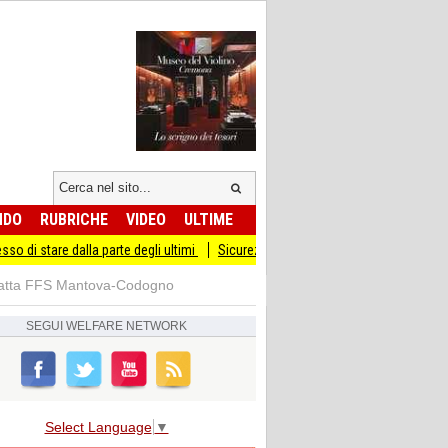
NDO
RUBRICHE
VIDEO
ULTIME
lla parte degli ultimi
Sicurezza I Giovani Democratici ribattono ai Giovani di Fr
tratta FFS Mantova-Codogno
SEGUI
WELFARE NETWORK
Select Language
▼