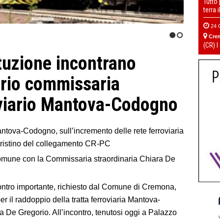
Tutto
terra 
24 
Cre
1
2
(CR) I
tuzione incontrano
rio commissaria
oviario Mantova-Codogno
antova-Codogno, sull’incremento delle rete ferroviaria
ripristino del collegamento CR-PC
 Comune con la Commissaria straordinaria Chiara De
ntro importante, richiesto dal Comune di Cremona,
r il raddoppio della tratta ferroviaria Mantova-
e Gregorio. All’incontro, tenutosi oggi a Palazzo