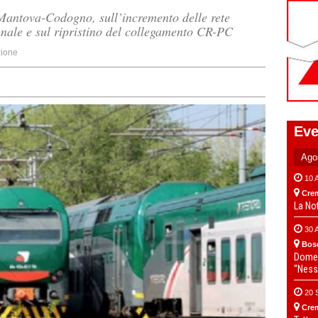
 Mantova-Codogno, sull’incremento delle rete
canale e sul ripristino del collegamento CR-PC
ione
Eve
10 
Cre
La No
30 
Bos
Domen
“Ness
20 
Cre