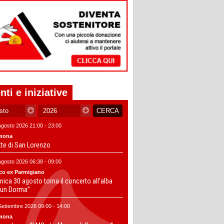
nti e iniziative
Agosto 2026 21:00 - 23:00
mona
tte di San Lorenzo
Agosto 2026 06:38 - 09:00
co ex Parmigiano
ica 30 agosto torna il concerto all’alba
un Dorma”
Settembre 2026 09:00 - 14:00
mona