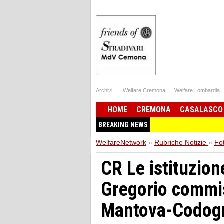
Archivi:
Welfare Cremona
Welfare Lombardia
HOME
CREMONA
CASALASCO
BREAKING NEWS
WelfareNetwork
»
Rubriche Notizie
»
Fot
CR Le istituzion
Gregorio commis
Mantova-Codog