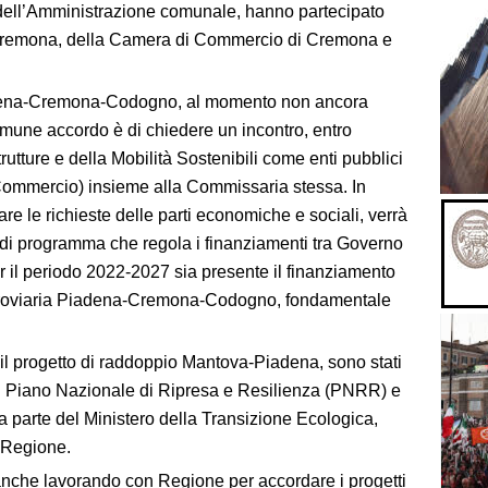
 dell’Amministrazione comunale, hanno partecipato
i Cremona, della Camera di Commercio di Cremona e
Piadena-Cremona-Codogno, al momento non ancora
omune accordo è di chiedere un incontro, entro
rutture e della Mobilità Sostenibili come enti pubblici
ommercio) insieme alla Commissaria stessa. In
re le richieste delle parti economiche e sociali, verrà
 di programma che regola i finanziamenti tra Governo
er il periodo 2022-2027 sia presente il finanziamento
 ferroviaria Piadena-Cremona-Codogno, fondamentale
 il progetto di raddoppio Mantova-Piadena, sono stati
al Piano Nazionale di Ripresa e Resilienza (PNRR) e
da parte del Ministero della Transizione Ecologica,
a Regione.
anche lavorando con Regione per accordare i progetti