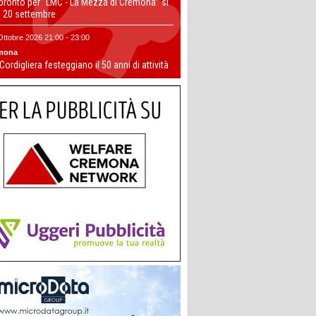
 pronto per “LMC - La Mezza di Cremona” si
il 20 settembre
Ottobre 2026 21:00 - 23:00
mona
 Cordigliera festeggiano il 50 anni di attività