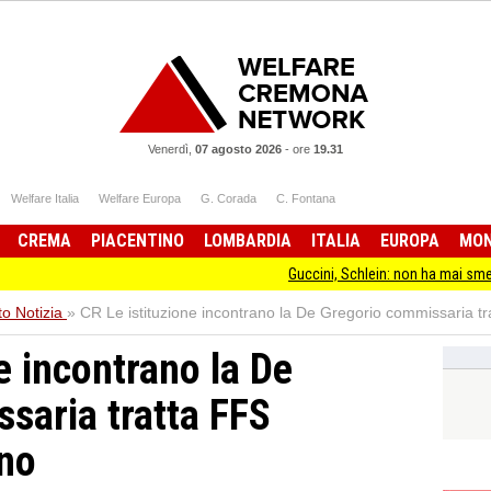
Venerdì,
07 agosto 2026
-
ore
19.31
Welfare Italia
Welfare Europa
G. Corada
C. Fontana
CREMA
PIACENTINO
LOMBARDIA
ITALIA
EUROPA
MO
Guccini, Schlein: non ha mai smesso di stare da
o Notizia
»
CR Le istituzione incontrano la De Gregorio commissaria 
e incontrano la De
saria tratta FFS
no