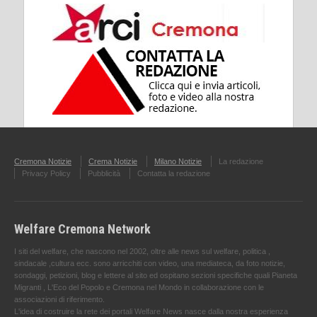
Cremona Notizie
Crema Notizie
Milano Notizie
La redazione
Privacy Policy
Pubblicità
Contatta la redazione
Welfare Cremona Network
I siti del welfare, che nascono nel 2002, oltre alle news sul welfare, politica ,
sindacale ,cultura ecc. sono arricchiti con video, una mediateca, da foto notizie,
sondaggi, petizioni, blog e lettere al sito ed ospitano sezioni specifiche quali Pianeta
Migranti , L'Eco del Popolo e Cremona nel Mondo in collaborazione con le
associazioni di riferimento.
L'idea di costruire la rete dei portali Welfare News nasce dalla nostra esperienza