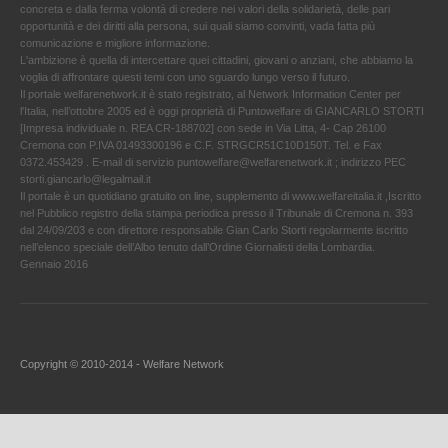
concreta e dalla ferma volontà di credere nei valori della solidarietà, delle pari
opportunità e dei diritti alla persona, sui quali siamo convinti, vada fatta più
comunicazione e migliore informazione.
L'ambizione è quella di intercettare quei cittadini, giovani o anziani, che abbiamo la
voglia di affrontare questi temi con uno sguardo lungo verso il futuro.
Il portale welfarenetwork.it è stato registrato, al Network Information Center per
l'Italia, nell’ottobre 2005 ed è oggi proprietà di Puntowelfare di GIANCARLO STORTI
[Impresa individuale n. REA CR-188702] con sede in Via Litta, 4- Cap 26100
Cremona con P.IVA 01493300196 e C.F. STRGCR51C10D150T. Tel. e Fax
0372.453429 . E-mail di servizio puntowelfare@welfarenetwork.it ; indirizzo PEC
storti.giancarlo@legalmail.it
Il portale è un quotidiano gratuito on line, supplemento di www.welfareitalia.it ,Iscritto
nel Pubblico registro della stampa periodica presso il Tribunale di Cremona n. 393
dal 24/09/203 e con direttore responsabile Gian Carlo Storti regolarmente iscritto
nell’elenco speciale dell’Albo tenuto dall’Ordine Giornalisti della Lombardia.
Gennaio 2016
Copyright © 2010-2014 - Welfare Network