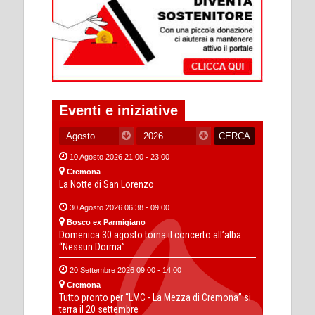
Eventi e iniziative
10 Agosto 2026 21:00 - 23:00
Cremona
La Notte di San Lorenzo
30 Agosto 2026 06:38 - 09:00
Bosco ex Parmigiano
Domenica 30 agosto torna il concerto all’alba
“Nessun Dorma”
20 Settembre 2026 09:00 - 14:00
Cremona
Tutto pronto per “LMC - La Mezza di Cremona” si
terra il 20 settembre