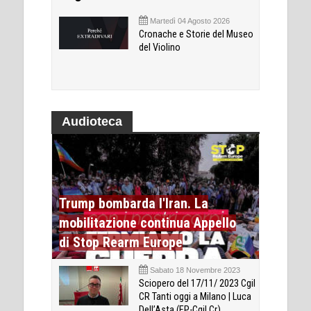
Martedì 04 Agosto 2026
Cronache e Storie del Museo
del Violino
Audioteca
Trump bombarda l'Iran. La
mobilitazione continua Appello
di Stop Rearm Europe
Sabato 18 Novembre 2023
Sciopero del 17/11/ 2023 Cgil
CR Tanti oggi a Milano | Luca
Dell’Asta (FP-Cgil Cr)