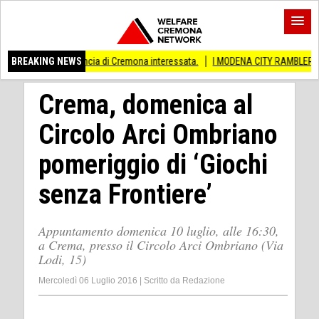
Anche provincia di Cremona interessata.
BREAKING NEWS
I MODENA CITY RAMBLERS ARRIVANO
Crema, domenica al
Circolo Arci Ombriano
pomeriggio di ‘Giochi
senza Frontiere’
Appuntamento domenica 10 luglio, alle 16:30,
a Crema, presso il Circolo Arci Ombriano (Via
Lodi, 15)
Mercoledì 06 Luglio 2016
|
Scritto da
Redazione