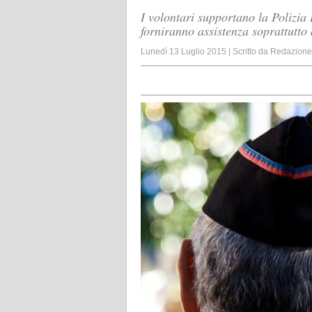
I volontari supportano la Polizia
forniranno assistenza soprattutto 
Lunedì 13 Luglio 2015
|
Scritto da
Redazione