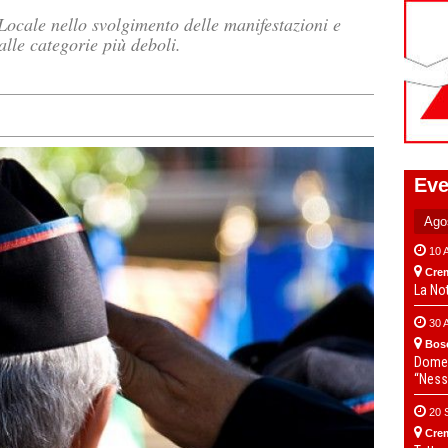
 Locale nello svolgimento delle manifestazioni e
alle categorie più deboli.
Eve
10 
Cre
La No
30 
Bos
Domen
“Ness
20 
Cre