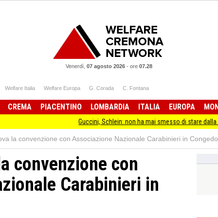
Venerdì,
07 agosto 2026
-
ore
07.28
Welfare Italia
Welfare Europa
G. Corada
C. Fontana
CREMA
PIACENTINO
LOMBARDIA
ITALIA
EUROPA
MO
Guccini, Schlein: non ha mai smesso di stare dalla parte degli ultimi
va la convenzione con Associazione Nazionale Carabinieri in Congedo
la convenzione con
zionale Carabinieri in