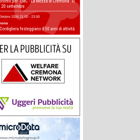
 pronto per “LMC - La Mezza di Cremona” si
il 20 settembre
Ottobre 2026 21:00 - 23:00
mona
 Cordigliera festeggiano il 50 anni di attività