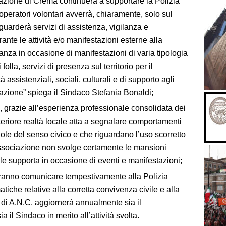
iazione di Crema continuerà a supportare la Polizia
i operatori volontari avverrà, chiaramente, solo sul
guarderà servizi di assistenza, vigilanza e
te le attività e/o manifestazioni esterne alla
lanza in occasione di manifestazioni di varia tipologia
lla, servizi di presenza sul territorio per il
 assistenziali, sociali, culturali e di supporto agli
razione” spiega il Sindaco Stefania Bonaldi;
., grazie all’esperienza professionale consolidata dei
lteriore realtà locale atta a segnalare comportamenti
gole del senso civico e che riguardano l’uso scorretto
’Associazione non svolge certamente le mansioni
le supporta in occasione di eventi e manifestazioni;
apranno comunicare tempestivamente alla Polizia
atiche relative alla corretta convivenza civile e alla
e di A.N.C. aggiornerà annualmente sia il
il Sindaco in merito all’attività svolta.