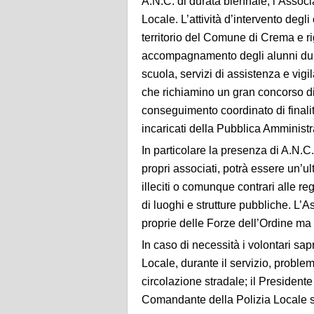
A.N.C. di durata biennale; l’Assoc
Locale. L’attività d’intervento degl
territorio del Comune di Crema e ri
accompagnamento degli alunni duran
scuola, servizi di assistenza e vigi
che richiamino un gran concorso di fo
conseguimento coordinato di finalità
incaricati della Pubblica Amminist
In particolare la presenza di A.N.C
propri associati, potrà essere un’u
illeciti o comunque contrari alle re
di luoghi e strutture pubbliche. L
proprie delle Forze dell’Ordine ma 
In caso di necessità i volontari s
Locale, durante il servizio, problem
circolazione stradale; il President
Comandante della Polizia Locale sia 