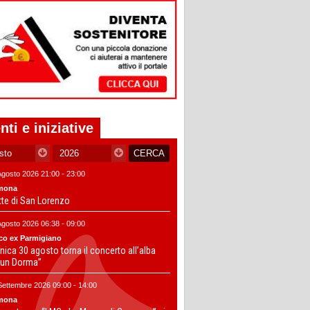
nti e iniziative
Agosto 2026 21:00 - 23:00
mona
tte di San Lorenzo
Agosto 2026 06:38 - 09:00
co ex Parmigiano
ica 30 agosto torna il concerto all’alba
un Dorma”
Settembre 2026 09:00 - 14:00
mona