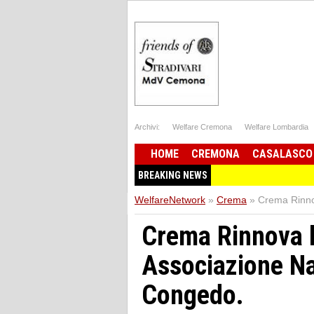
Archivi:
Welfare Cremona
Welfare Lombardia
HOME
CREMONA
CASALASCO
BREAKING NEWS
WelfareNetwork
»
Crema
»
Crema Rinno
Crema Rinnova 
Associazione Na
Congedo.