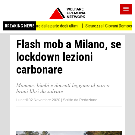
sso di stare dalla parte degli ultimi
BREAKING NEWS
Sicurezza I Giovani Democratici ribattono a
Flash mob a Milano, se
lockdown lezioni
carbonare
Mamme, bimbi e docenti leggono al parco
brani libri da salvare
Lunedì 02 Novembre 2020
|
Scritto da
Redazione