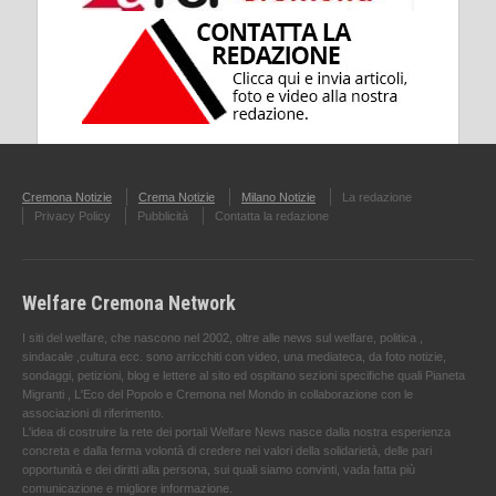
Cremona Notizie
Crema Notizie
Milano Notizie
La redazione
Privacy Policy
Pubblicità
Contatta la redazione
Welfare Cremona Network
I siti del welfare, che nascono nel 2002, oltre alle news sul welfare, politica ,
sindacale ,cultura ecc. sono arricchiti con video, una mediateca, da foto notizie,
sondaggi, petizioni, blog e lettere al sito ed ospitano sezioni specifiche quali Pianeta
Migranti , L'Eco del Popolo e Cremona nel Mondo in collaborazione con le
associazioni di riferimento.
L'idea di costruire la rete dei portali Welfare News nasce dalla nostra esperienza
concreta e dalla ferma volontà di credere nei valori della solidarietà, delle pari
opportunità e dei diritti alla persona, sui quali siamo convinti, vada fatta più
comunicazione e migliore informazione.