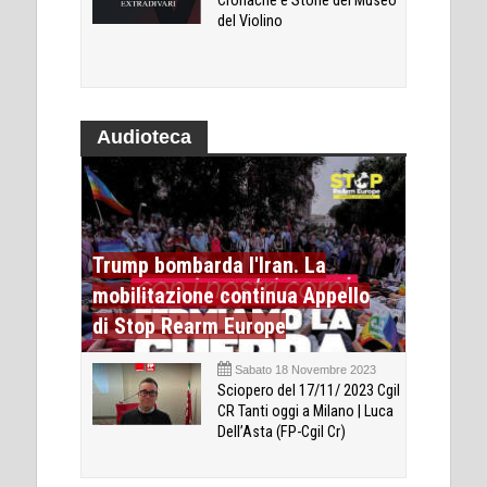
Cronache e Storie del Museo
del Violino
Audioteca
Trump bombarda l'Iran. La
mobilitazione continua Appello
di Stop Rearm Europe
Sabato 18 Novembre 2023
Sciopero del 17/11/ 2023 Cgil
CR Tanti oggi a Milano | Luca
Dell’Asta (FP-Cgil Cr)