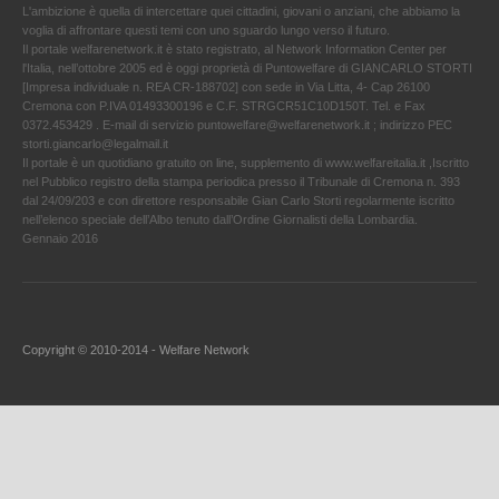
L'ambizione è quella di intercettare quei cittadini, giovani o anziani, che abbiamo la
voglia di affrontare questi temi con uno sguardo lungo verso il futuro.
Il portale welfarenetwork.it è stato registrato, al Network Information Center per
l'Italia, nell’ottobre 2005 ed è oggi proprietà di Puntowelfare di GIANCARLO STORTI
[Impresa individuale n. REA CR-188702] con sede in Via Litta, 4- Cap 26100
Cremona con P.IVA 01493300196 e C.F. STRGCR51C10D150T. Tel. e Fax
0372.453429 . E-mail di servizio puntowelfare@welfarenetwork.it ; indirizzo PEC
storti.giancarlo@legalmail.it
Il portale è un quotidiano gratuito on line, supplemento di www.welfareitalia.it ,Iscritto
nel Pubblico registro della stampa periodica presso il Tribunale di Cremona n. 393
dal 24/09/203 e con direttore responsabile Gian Carlo Storti regolarmente iscritto
nell’elenco speciale dell’Albo tenuto dall’Ordine Giornalisti della Lombardia.
Gennaio 2016
Copyright © 2010-2014 - Welfare Network