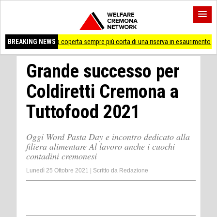
ica, la coperta sempre più corta di una riserva in esaurimento
BREAKING NEWS
Cremona 'Pross
Grande successo per
Coldiretti Cremona a
Tuttofood 2021
Oggi Word Pasta Day e incontro dedicato alla
filiera alimentare Al lavoro anche i cuochi
contadini cremonesi
Lunedì 25 Ottobre 2021
|
Scritto da
Redazione