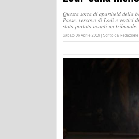
Questa sorta di apartheid della ba
Paese, vescovo di Lodi e vertici d
stata portata avanti un tribunale.
Sabato 06 Aprile 2019
|
Scritto da
Redazione