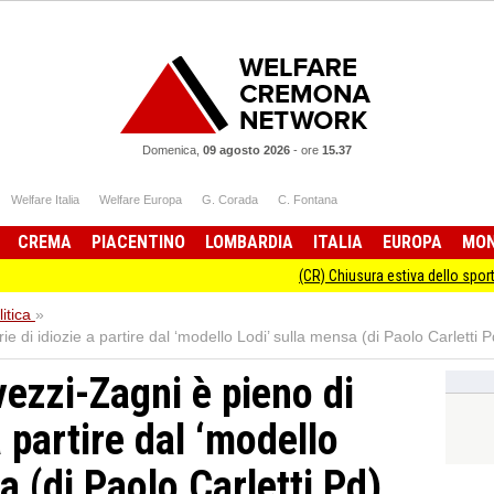
Domenica,
09 agosto 2026
-
ore
15.37
Welfare Italia
Welfare Europa
G. Corada
C. Fontana
CREMA
PIACENTINO
LOMBARDIA
ITALIA
EUROPA
MO
(CR) Chiusura estiva dello sportello Infor
itica
»
ie di idiozie a partire dal ‘modello Lodi’ sulla mensa (di Paolo Carletti P
vezzi-Zagni è pieno di
a partire dal ‘modello
a (di Paolo Carletti Pd)