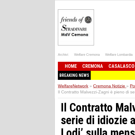
Archivi:
Welfare Cremona
Welfare Lombardia
HOME
CREMONA
CASALASCO
BREAKING NEWS
WelfareNetwork
»
Cremona Notizie
»
Pol
Il Contratto Malvezzi-Zagni è pieno di ser
Il Contratto Mal
serie di idiozie 
Lodi’ sulla mens