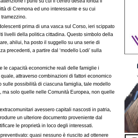
ttenzione i punti su cui il centro destra fonda il
città di Cremona ed uno interessante e su cui
 tramezzino.
dolescenti prima di una vasca sul Corso, ieri scippato
i livelli della politica cittadina. Questo simbolo della
, ahilui, ha posto il suggello su una serie di
za precedenti, a partire dal ‘modello Lodi’ sulla
 le capacità economiche reali delle famiglie i
 quale, attraverso combinazioni di fattori economico
 sulle possibilità di ciascuna famiglia, tale modello
i, ma solo quelle nelle Comunità Europea, non quelle
extracomunitari avessero capitali nascosti in patria,
rodurre un ulteriore documento proveniente dal
icare le proprietà in loco degli interessati.
 preventivato: quasi nessuno è riuscito ad ottenere