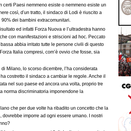
e in certi Paesi nemmeno esiste o nemmeno esiste un
nere così, d'un tratto, il sindaco di Lodi è riuscito a
l 90% dei bambini extracomunitari.
isultato ed infatti Forza Nuova e l’ultradestra hanno
che con manifestazioni e striscioni ad hoc. Peccato
bassa abbia irritato tutte le persone civili di questo
 Forza Italia compresi, com’è ovvio che fosse, sia
e di Milano, lo scorso dicembre, l’ha considerata
ha costretto il sindaco a cambiar le regole. Anche il
ata nel suo paese ed ancora una volta, proprio tre
erata norma discriminatoria imponendone la
lano che per due volte ha ribadito un concetto che la
, dovrebbe imporre ad ogni essere umano. I nostri
anno?