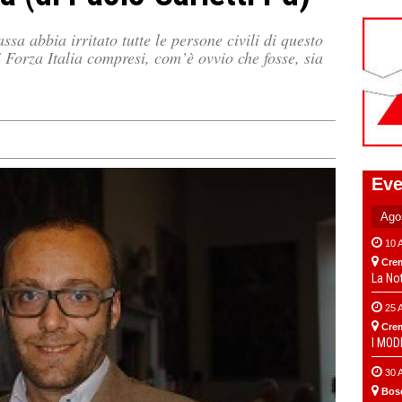
ssa abbia irritato tutte le persone civili di questo
i Forza Italia compresi, com’è ovvio che fosse, sia
Eve
10 
Cre
La No
25 
Cre
I MO
30 
Bos