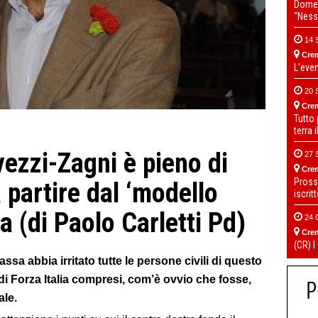
Domen
“Ness
14 
Cre
L'eve
20 
Cre
Tutto
terra 
vezzi-Zagni è pieno di
27 
Cre
Pross
a partire dal ‘modello
iscrit
a (di Paolo Carletti Pd)
24 
Cre
(CR) I
ssa abbia irritato tutte le persone civili di questo
di Forza Italia compresi, com’è ovvio che fosse,
ale.