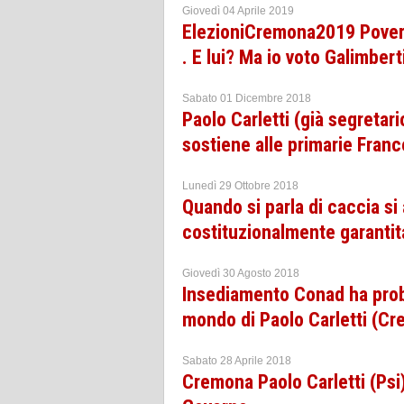
Giovedì 04 Aprile 2019
ElezioniCremona2019 Povero 
. E lui? Ma io voto Galimberti
Sabato 01 Dicembre 2018
Paolo Carletti (già segretari
sostiene alle primarie Fran
Lunedì 29 Ottobre 2018
Quando si parla di caccia si 
costituzionalmente garantit
Giovedì 30 Agosto 2018
Insediamento Conad ha proble
mondo di Paolo Carletti (C
Sabato 28 Aprile 2018
Cremona Paolo Carletti (Psi) 