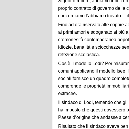
Signor direttore, abbiamo letto con a
proprio contratto di governo della 
concordiamo l’abbiamo trovato… il
Fino ad ora riservato alle coppie a
ai primi amori e sdoganato ai più alt
cremonesità contemporanea popolare
idiozie, banalità e sciocchezze sen
refezione scolastica.
Cos’è il modello Lodi? Per misurare
comuni applicano il modello Isee il
sociali fornisce un quadro completo
comprende le proprietà immobiliar
extracee.
Il sindaco di Lodi, temendo che gli 
ha imposto che questi dovessero p
Paese d’origine che andasse a certif
Risultato che il sindaco aveva ben