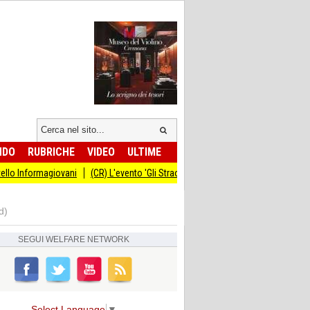
NDO
RUBRICHE
VIDEO
ULTIME
magiovani
(CR) L'evento 'Gli Straordinari' con Carlo Cracco anticipato al 14 s
d)
SEGUI
WELFARE NETWORK
Select Language
▼