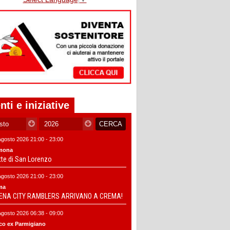
nti e iniziative
Agosto 2026 21:00 - 23:00
mona
tte di San Lorenzo
Agosto 2026 21:00 - 23:00
ma
DENA CITY RAMBLERS ARRIVANO A CREMA!
Agosto 2026 06:38 - 09:00
co ex Parmigiano