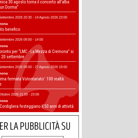
ica 30 agosto torna il concerto all’alba
un Dorma”
Settembre 2026 20:30 - 14 Agosto 2026 23:00
mona
nto benefico
Settembre 2026 09:00 - 14:00
mona
 pronto per “LMC - La Mezza di Cremona” si
il 20 settembre
Settembre 2026 09:00 - 27 Agosto 2026 19:00
mona
ima fermata Volontariato' :100 realtà
te
Ottobre 2026 21:00 - 23:00
mona
 Cordigliera festeggiano il 50 anni di attività