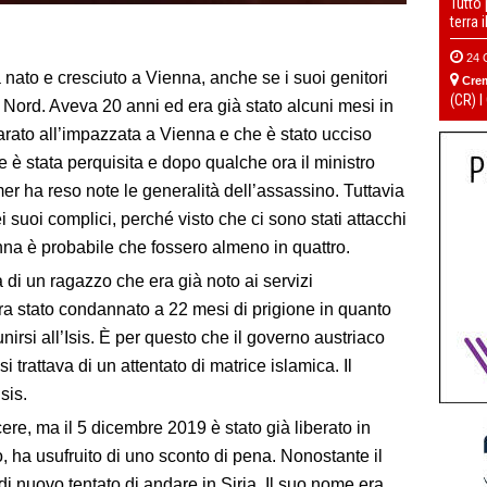
Tutto
terra 
24 
nato e cresciuto a Vienna, anche se i suoi genitori
Cre
(CR) I
 Nord. Aveva 20 anni ed era già stato alcuni mesi in
 sparato all’impazzata a Vienna e che è stato ucciso
e è stata perquisita e dopo qualche ora il ministro
r ha reso note le generalità dell’assassino. Tuttavia
 suoi complici, perché visto che ci sono stati attacchi
nna è probabile che fossero almeno in quattro.
a di un ragazzo che era già noto ai servizi
era stato condannato a 22 mesi di prigione in quanto
nirsi all’Isis. È per questo che il governo austriaco
 trattava di un attentato di matrice islamica. Il
sis.
re, ma il 5 dicembre 2019 è stato già liberato in
 ha usufruito di uno sconto di pena. Nonostante il
di nuovo tentato di andare in Siria. Il suo nome era