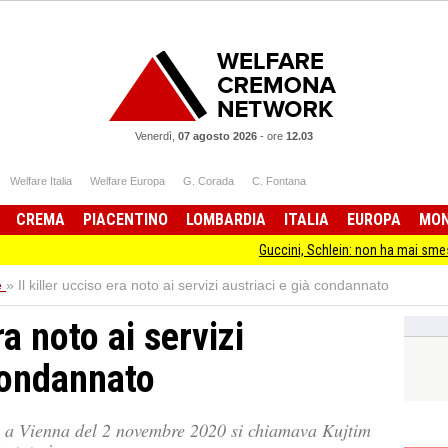
Venerdì,
07 agosto 2026
-
ore
12.03
Welfare Italia
Welfare Europa
G. Corada
C. Fontana
CREMA
PIACENTINO
LOMBARDIA
ITALIA
EUROPA
MO
Guccini, Schlein: non ha mai smesso di stare 
e
»
Il killer ucciso era noto ai servizi austriaci e già condannato
ra noto ai servizi
 condannato
ato a Vienna del 2 novembre 2020 si chiamava Kujtim