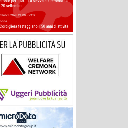
 pronto per “LMC - La Mezza di Cremona” si
il 20 settembre
Ottobre 2026 21:00 - 23:00
mona
 Cordigliera festeggiano il 50 anni di attività