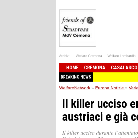
Archivi:
Welfare Cremona
Welfare Lombardia
HOME
CREMONA
CASALASCO
BREAKING NEWS
WelfareNetwork
»
Europa Notizie
»
Vari
Il killer ucciso e
austriaci e già
Il killer ucciso durante l’attent