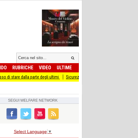
NDO
RUBRICHE
VIDEO
ULTIME
dalla parte degli ultimi
Sicurezza I Giovani Democratici ribattono ai Giovani di 
SEGUI
WELFARE NETWORK
Select Language
▼