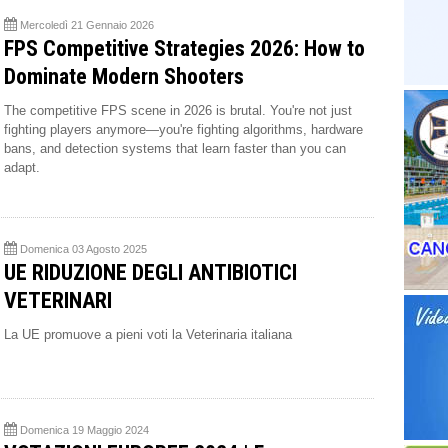
Mercoledì 21 Gennaio 2026
FPS Competitive Strategies 2026: How to
Dominate Modern Shooters
The competitive FPS scene in 2026 is brutal. You're not just
fighting players anymore—you're fighting algorithms, hardware
bans, and detection systems that learn faster than you can
adapt.
Domenica 03 Agosto 2025
UE RIDUZIONE DEGLI ANTIBIOTICI
VETERINARI
La UE promuove a pieni voti la Veterinaria italiana
Domenica 19 Maggio 2024