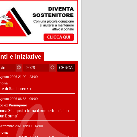
nti e iniziative
Agosto 2026 21:00 - 23:00
mona
tte di San Lorenzo
Agosto 2026 06:38 - 09:00
co ex Parmigiano
ica 30 agosto torna il concerto all’alba
un Dorma”
Settembre 2026 09:00 - 14:00
mona