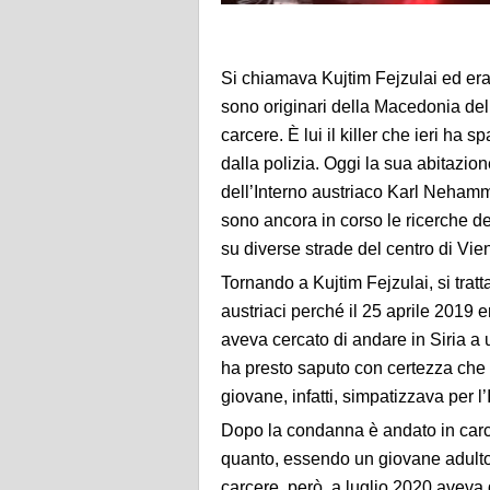
Si chiamava Kujtim Fejzulai ed era 
sono originari della Macedonia del
carcere. È lui il killer che ieri ha
dalla polizia. Oggi la sua abitazion
dell’Interno austriaco Karl Nehamme
sono ancora in corso le ricerche dei
su diverse strade del centro di Vie
Tornando a Kujtim Fejzulai, si tratt
austriaci perché il 25 aprile 2019 
aveva cercato di andare in Siria a u
ha presto saputo con certezza che si
giovane, infatti, simpatizzava per l’I
Dopo la condanna è andato in carce
quanto, essendo un giovane adulto,
carcere, però, a luglio 2020 aveva 