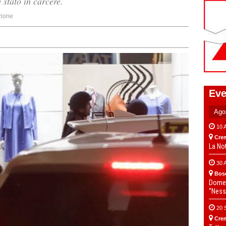
 stato in carcere.
ione
Eve
10 
Cre
La No
30 
Bos
Domen
“Ness
20 
Cre