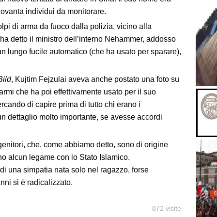
i novanta individui da monitorare.
lpi di arma da fuoco dalla polizia, vicino alla
ha detto il ministro dell’interno Nehammer, addosso
un lungo fucile automatico (che ha usato per sparare),
Bild
, Kujtim Fejzulai aveva anche postato una foto su
rmi che ha poi effettivamente usato per il suo
ercando di capire prima di tutto chi erano i
un dettaglio molto importante, se avesse accordi
 genitori, che, come abbiamo detto, sono di origine
 alcun legame con lo Stato Islamico.
di una simpatia nata solo nel ragazzo, forse
nni si è radicalizzato.
872 visite