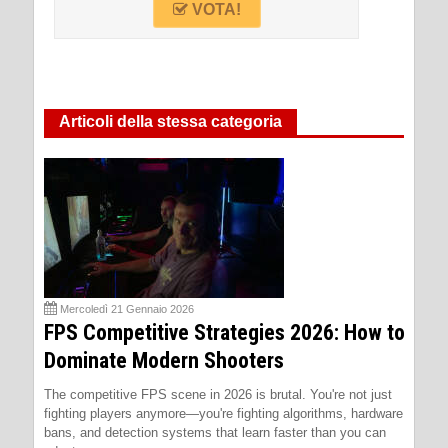
VOTA!
Articoli della stessa categoria
Mercoledì 21 Gennaio 2026
FPS Competitive Strategies 2026: How to
Dominate Modern Shooters
The competitive FPS scene in 2026 is brutal. You're not just
fighting players anymore—you're fighting algorithms, hardware
bans, and detection systems that learn faster than you can