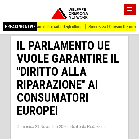
stare dalla parte degli ultimi
BREAKING NEWS
Sicurezza I Giovani Democratici ribattono ai Giova
IL PARLAMENTO UE
VUOLE GARANTIRE IL
''DIRITTO ALLA
RIPARAZIONE'' AI
CONSUMATORI
EUROPEI
Domenica 29 Novembre 2020
|
Scritto da
Redazione