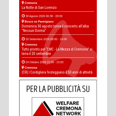
Cremona
La Notte di San Lorenzo
30 Agosto 2026 06:38 - 09:00
Bosco ex Parmigiano
Domenica 30 agosto torna il concerto all’alba
“Nessun Dorma”
20 Settembre 2026 09:00 - 14:00
Cremona
Tutto pronto per “LMC - La Mezza di Cremona” si
terra il 20 settembre
24 Ottobre 2026 21:00 - 23:00
Cremona
(CR) I Cordigliera festeggiano il 50 anni di attività