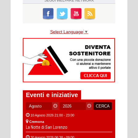
SEGUI
WELFARE NETWORK
Select Language
▼
Eventi e iniziative
10 Agosto 2026 21:00 - 23:00
Cremona
La Notte di San Lorenzo
30 Agosto 2026 06:38 - 09:00