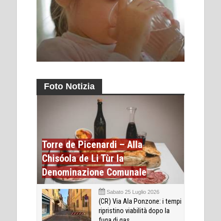
Foto Notizia
Torre de Picenardi – Alla
Chisóola de Li Tùr la
Denominazione Comunale
Sabato 25 Luglio 2026
(CR) Via Ala Ponzone: i tempi
ripristino viabilità dopo la
fuga di gas