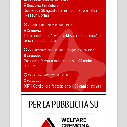
Bosco ex Parmigiano
Domenica 30 agosto torna il concerto all’alba
“Nessun Dorma”
20 Settembre 2026 09:00 - 14:00
Cremona
Tutto pronto per “LMC - La Mezza di Cremona” si
terra il 20 settembre
27 Settembre 2026 09:00 - 27 Agosto 2026 19:00
Cremona
Prossima fermata Volontariato' :100 realtà
iscritte
24 Ottobre 2026 21:00 - 23:00
Cremona
(CR) I Cordigliera festeggiano il 50 anni di attività