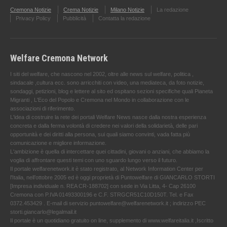
Cremona Notizie
Crema Notizie
Milano Notizie
La redazione
Privacy Policy
Pubblicità
Contatta la redazione
Welfare Cremona Network
I siti del welfare, che nascono nel 2002, oltre alle news sul welfare, politica ,
sindacale ,cultura ecc. sono arricchiti con video, una mediateca, da foto notizie,
sondaggi, petizioni, blog e lettere al sito ed ospitano sezioni specifiche quali Pianeta
Migranti , L'Eco del Popolo e Cremona nel Mondo in collaborazione con le
associazioni di riferimento.
L'idea di costruire la rete dei portali Welfare News nasce dalla nostra esperienza
concreta e dalla ferma volontà di credere nei valori della solidarietà, delle pari
opportunità e dei diritti alla persona, sui quali siamo convinti, vada fatta più
comunicazione e migliore informazione.
L'ambizione è quella di intercettare quei cittadini, giovani o anziani, che abbiamo la
voglia di affrontare questi temi con uno sguardo lungo verso il futuro.
Il portale welfarenetwork.it è stato registrato, al Network Information Center per
l'Italia, nell’ottobre 2005 ed è oggi proprietà di Puntowelfare di GIANCARLO STORTI
[Impresa individuale n. REA CR-188702] con sede in Via Litta, 4- Cap 26100
Cremona con P.IVA 01493300196 e C.F. STRGCR51C10D150T. Tel. e Fax
0372.453429 . E-mail di servizio puntowelfare@welfarenetwork.it ; indirizzo PEC
storti.giancarlo@legalmail.it
Il portale è un quotidiano gratuito on line, supplemento di www.welfareitalia.it ,Iscritto