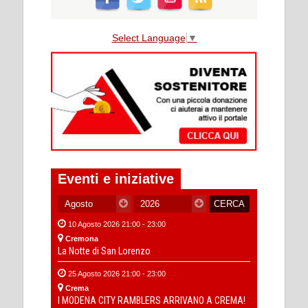
Select Language
▼
Eventi e iniziative
10 Agosto 2026 21:00 - 23:00
Cremona
La Notte di San Lorenzo
25 Agosto 2026 21:00 - 23:00
Crema
I MODENA CITY RAMBLERS ARRIVANO A CREMA!