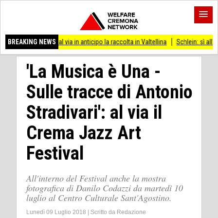
e, al via in anticipo la raccolta in Valtellina
BREAKING NEWS
Schlein: sì all’appello per Nobel
'La Musica è Una -
Sulle tracce di Antonio
Stradivari': al via il
Crema Jazz Art
Festival
All'interno del Festival anche la mostra
fotografica di Danilo Codazzi da martedì 10
luglio al Centro Culturale Sant'Agostino.
Lunedì 09 Luglio 2018
|
Scritto da
Redazione