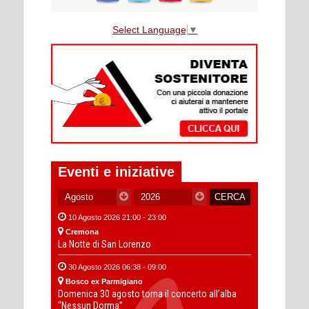
Select Language
▼
Eventi e iniziative
10 Agosto 2026 21:00 - 23:00
Cremona
La Notte di San Lorenzo
30 Agosto 2026 06:38 - 09:00
Bosco ex Parmigiano
Domenica 30 agosto torna il concerto all’alba
“Nessun Dorma”