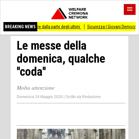
are dalla parte degli ultimi
BREAKING NEWS
Sicurezza I Giovani Democratici ribattono ai Giovani
Le messe della
domenica, qualche
''coda''
Molta attenzione
Domenica 24 Maggio 2020
|
Scritto da
Redazione