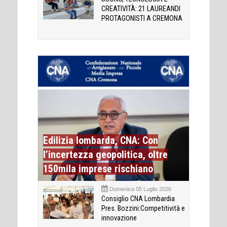
CREATIVITÀ: 21 LAUREANDI
PROTAGONISTI A CREMONA
Edilizia lombarda, CNA: Con
l’incertezza geopolitica, oltre
150mila imprese rischiano
Domenica 05 Luglio 2026
Consiglio CNA Lombardia
Pres. Bozzini:Competitività e
innovazione