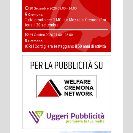
20 Settembre 2026 09:00 - 14:00
Cremona
Tutto pronto per “LMC - La Mezza di Cremona” si
terra il 20 settembre
24 Ottobre 2026 21:00 - 23:00
Cremona
(CR) I Cordigliera festeggiano il 50 anni di attività