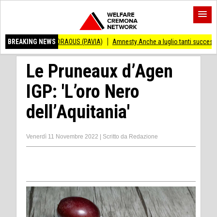
DRAOUS (PAVIA)
BREAKING NEWS
Amnesty Anche a luglio tanti successi ed ingiustizie
Pia
Le Pruneaux d’Agen
IGP: 'L’oro Nero
dell’Aquitania'
Venerdì 11 Novembre 2022
|
Scritto da
Redazione